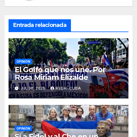
Entrada relacionada
OPINIÓN
El Golfo que nos une. Por
Rosa Miriam Elizalde
JUL 30, 2026
REDH-CUBA
OPINIÓN
Sí a Fidel y al Che en un