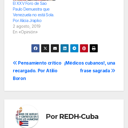
El XXV Foro de Sao
Paulo Demuestra que
Venezuela no está Sola.
Por Alicia Jrapko
2 agosto, 2019
En «Opinión»
Navegación
Pensamiento crítico
¡Médicos cubanos!, una
recargado. Por Atilio
frase sagrada
de
Boron
entradas
Por
REDH-Cuba