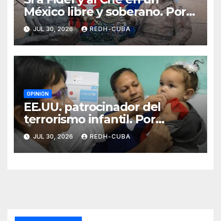
México libre y soberano. Por
Luis Manuel Arce Issac
JUL 30, 2026
REDH-CUBA
OPINIÓN
EE.UU. patrocinador del
terrorismo infantil. Por
Ramón Pedregal Casanova
JUL 30, 2026
REDH-CUBA