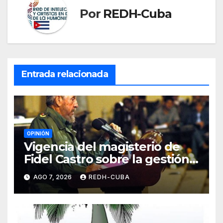
Por
REDH-Cuba
Entrada relacionada
OPINIÓN
Vigencia del magisterio de
Fidel Castro sobre la gestión
del liderazgo revolucionario.
AGO 7, 2026
REDH-CUBA
Por Jorge Luís Guach Estévez