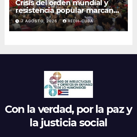
Crisis del orden mundial y
resistencia popular marcan
el inicio de la IV Asamblea
7 AGOSTO, 2026
REDH-CUBA
Continental de ALBA
Movimientos en Cuba
Con la verdad, por la paz y
la justicia social