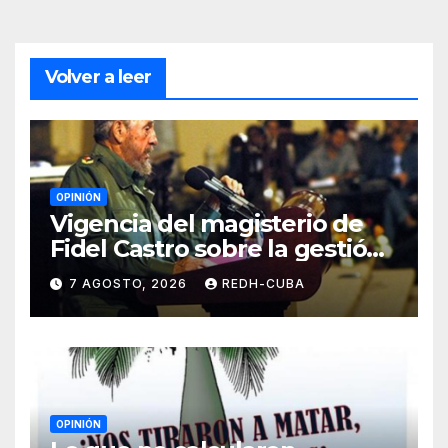
Volver a leer
OPINIÓN
Vigencia del magisterio de
Fidel Castro sobre la gestión
del liderazgo revolucionario.
7 AGOSTO, 2026
REDH-CUBA
Por Jorge Luís Guach Estévez
OPINIÓN