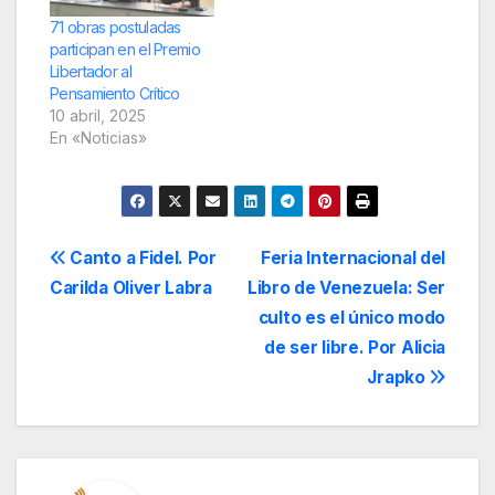
71 obras postuladas
participan en el Premio
Libertador al
Pensamiento Crítico
10 abril, 2025
En «Noticias»
Navegación
Canto a Fidel. Por
Feria Internacional del
Carilda Oliver Labra
Libro de Venezuela: Ser
de
culto es el único modo
entradas
de ser libre. Por Alicia
Jrapko