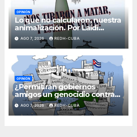
OPINIÓN
Lo que no calcularon, nuestra
animalización. Por Laidi
Fernández de Juan
AGO 7, 2026
REDH-CUBA
OPINIÓN
¿Permitirán gobiernos
amigos un genocidio contra
Cuba? Por Hedelberto López
AGO 7, 2026
REDH-CUBA
Blanch