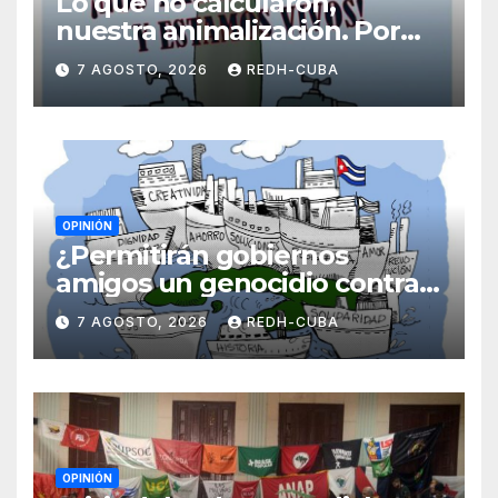
Lo que no calcularon,
nuestra animalización. Por
Laidi Fernández de Juan
7 AGOSTO, 2026
REDH-CUBA
OPINIÓN
¿Permitirán gobiernos
amigos un genocidio contra
Cuba? Por Hedelberto López
7 AGOSTO, 2026
REDH-CUBA
Blanch
OPINIÓN