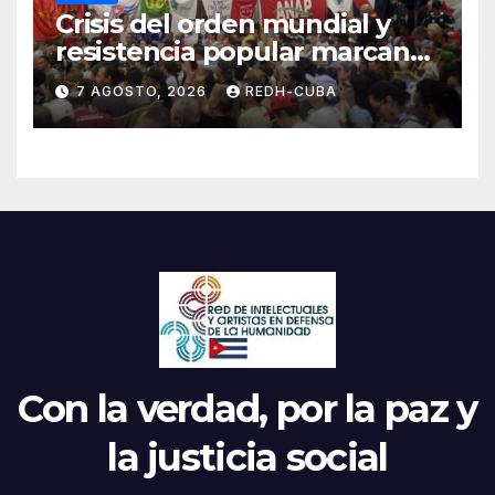
Crisis del orden mundial y
resistencia popular marcan
el inicio de la IV Asamblea
7 AGOSTO, 2026
REDH-CUBA
Continental de ALBA
Movimientos en Cuba
Con la verdad, por la paz y
la justicia social