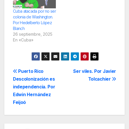
Cuba atacada por no ser
colonia de Washington.
Por Hedelberto López
Blanch
26 septiembre, 2025
En «Cuba»
Navegación
Puerto Rico
Ser viles. Por Javier
Descolonización es
Tolcachier
de
independencia. Por
entradas
Edwin Hernández
Feijoó