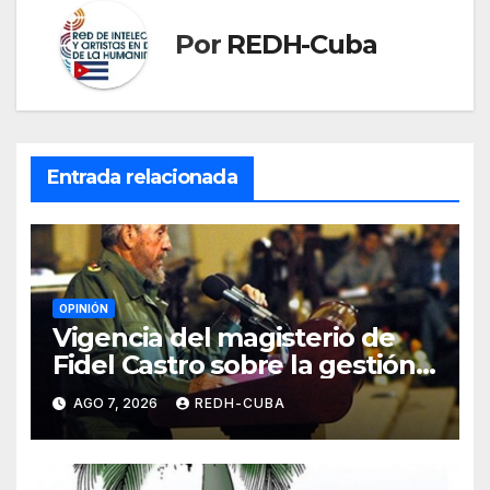
Por
REDH-Cuba
Entrada relacionada
OPINIÓN
Vigencia del magisterio de
Fidel Castro sobre la gestión
del liderazgo revolucionario.
AGO 7, 2026
REDH-CUBA
Por Jorge Luís Guach Estévez