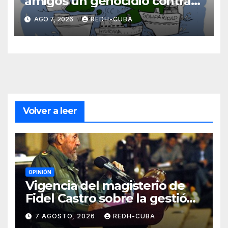
amigos un genocidio contra
Cuba? Por Hedelberto López
AGO 7, 2026
REDH-CUBA
Blanch
Volver a leer
OPINIÓN
Vigencia del magisterio de
Fidel Castro sobre la gestión
del liderazgo revolucionario.
7 AGOSTO, 2026
REDH-CUBA
Por Jorge Luís Guach Estévez