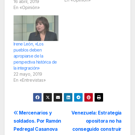
16 abril, 2019
obsequiar a Trump la
En «Opinión»
bandera de Chile
camuflada en la de
EE.UU. El vejamen a
nuestro emblema
patrio no suscitó la
condena que merecía.
Irene León, «Los
La maquinaria
pueblos deben
mediática…
apropiarse de la
perspectiva histórica de
la integración»
22 mayo, 2019
En «Entrevistas»
Navegación
Mercenarios y
Venezuela: Estrategia
soldados. Por Ramón
opositora no ha
de
Pedregal Casanova
conseguido construir