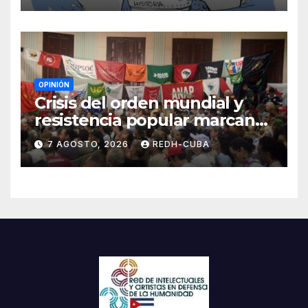
OPINIÓN
Crisis del orden mundial y
resistencia popular marcan
el inicio de la IV Asamblea
7 AGOSTO, 2026
REDH-CUBA
Continental de ALBA
Movimientos en Cuba