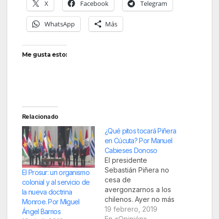
X
Facebook
Telegram
WhatsApp
Más
Me gusta esto:
Relacionado
¿Qué pitos tocará Piñera
en Cúcuta? Por Manuel
Cabieses Donoso
El presidente
Sebastián Piñera no
El Prosur: un organismo
cesa de
colonial y al servicio de
avergonzarnos a los
la nueva doctrina
chilenos. Ayer no más
Monroe. Por Miguel
fue su gesto rastrero
19 febrero, 2019
Ángel Barrios
en la Casa Blanca al
En «Opinión»