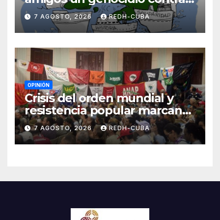
Cuba? Por Hedelberto López
7 AGOSTO, 2026
REDH-CUBA
Blanch
OPINIÓN
Crisis del orden mundial y
resistencia popular marcan
el inicio de la IV Asamblea
7 AGOSTO, 2026
REDH-CUBA
Continental de ALBA
Movimientos en Cuba