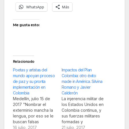
WhatsApp
Más
Me gusta esto:
Relacionado
Poetas y artistas del
Impactos del Plan
mundo apoyan proceso
Colombia: otro éxito
de paz y su pronta
made in América. Silvina
implementación en
Romano y Javier
Colombia
Calderón
Medellín, julio 15 de
La injerencia militar de
2017 "Nombrar el
los Estados Unidos en
exterminio mancha la
Colombia continua, y
lengua, por eso se le
sus fuerzas militares
buscan falsas
formadas y
metáforas de
16 julio, 2017
entrenadas durante el
21 julio, 2017