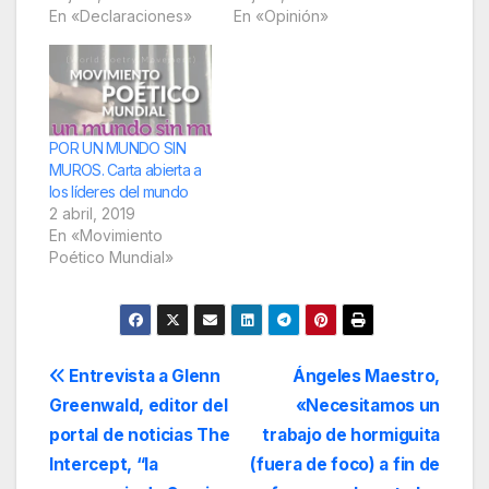
salvación. Pero la
En «Declaraciones»
Plan Colombia están
En «Opinión»
guerra no puede
desplegándose por
disfrazarse, es
todo el continente
demasiado
como extensión de
impresentable, y casi
las intenciones de
siempre, el argumento
control expresadas
final del que carece
por el Comando Sur
POR UN MUNDO SIN
de argumentos". Los
de los EEUU Fuente
MUROS. Carta abierta a
poetas y artistas
CELAG La semana
los líderes del mundo
invitados al 27º
pasada, paseando
2 abril, 2019
Festival Internacional
liviano por…
En «Movimiento
de…
Poético Mundial»
Navegación
Entrevista a Glenn
Ángeles Maestro,
Greenwald, editor del
«Necesitamos un
de
portal de noticias The
trabajo de hormiguita
entradas
Intercept, “la
(fuera de foco) a fin de