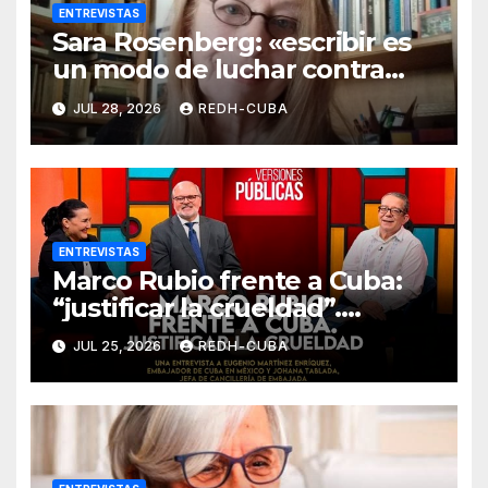
ENTREVISTAS
Sara Rosenberg: «escribir es
un modo de luchar contra
todo intento de
JUL 28, 2026
REDH-CUBA
deshumanización»
ENTREVISTAS
Marco Rubio frente a Cuba:
“justificar la crueldad”.
Entrevista de Jenaro Villamil
JUL 25, 2026
REDH-CUBA
a Eugenio Martínez y Johana
Tablada