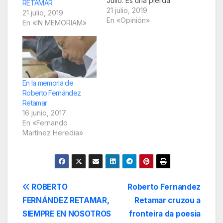
Julio. Es una pierda
RETAMAR
irreparable para la
21 julio, 2019
21 julio, 2019
cultura cubana,
En «Opinión»
En «IN MEMORIAM»
latinoamericana y
mundial. Lo admiré
durante toda mi vida
profesional y fuimos
amigos desde que
hace quince años me
En la memoria de
invitó como jurado del
Roberto Fernández
Premio Casa de Las…
Retamar
16 junio, 2017
En «Fernando
Martínez Heredia»
Navegación
ROBERTO
Roberto Fernandez
FERNÁNDEZ RETAMAR,
Retamar cruzou a
de
SIEMPRE EN NOSOTROS
fronteira da poesia