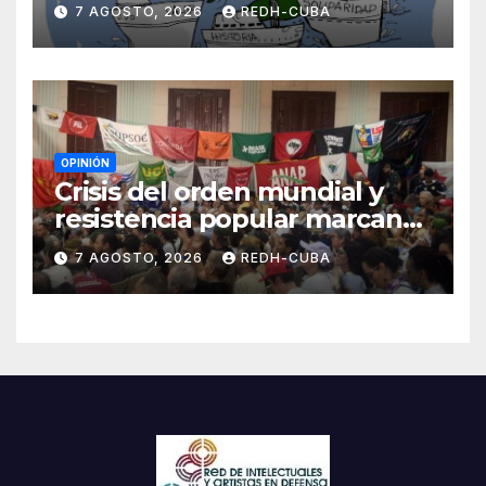
7 AGOSTO, 2026
REDH-CUBA
Blanch
OPINIÓN
Crisis del orden mundial y
resistencia popular marcan
el inicio de la IV Asamblea
7 AGOSTO, 2026
REDH-CUBA
Continental de ALBA
Movimientos en Cuba