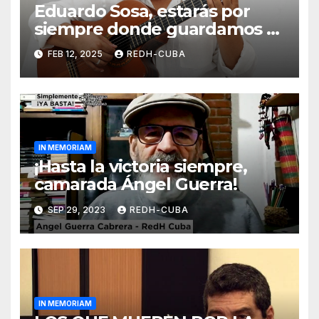
Eduardo Sosa, estarás por
siempre donde guardamos a
los que supieron saciar la sed
FEB 12, 2025
REDH-CUBA
de Patria. Por Joel Súarez
IN MEMORIAM
¡Hasta la victoria siempre,
camarada Ángel Guerra!
SEP 29, 2023
REDH-CUBA
IN MEMORIAM