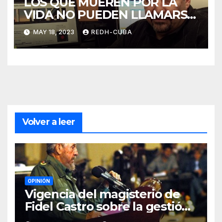
LOS QUE MUEREN POR LA
VIDA NO PUEDEN LLAMARSE
MUERTOS
MAY 18, 2023
REDH-CUBA
Volver a leer
OPINIÓN
Vigencia del magisterio de
Fidel Castro sobre la gestión
del liderazgo revolucionario.