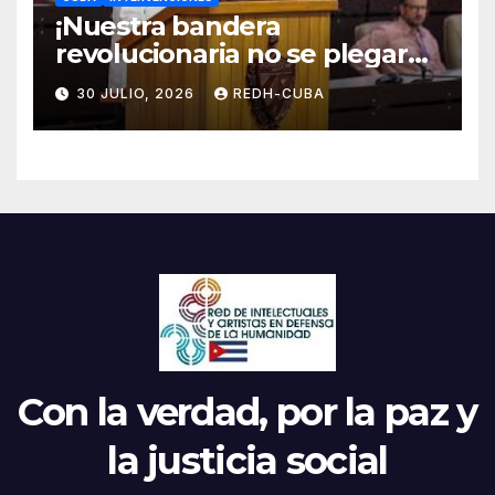
¡Nuestra bandera
revolucionaria no se plegará
jamás! Por Bruno Rodríguez
30 JULIO, 2026
REDH-CUBA
Parrilla
Con la verdad, por la paz y
la justicia social