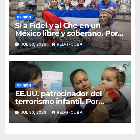
OPINIÓN
Sí a Fidel y al Che en un
México libre y soberano. Por
Luis Manuel Arce Issac
JUL 30, 2026
REDH-CUBA
OPINIÓN
EE.UU. patrocinador del
terrorismo infantil. Por
Ramón Pedregal Casanova
JUL 30, 2026
REDH-CUBA