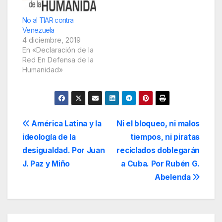
aparecen como
verdaderos y son
No al TIAR contra
fabricados para
Venezuela
manipular las
4 diciembre, 2019
emociones e impactar
En «Declaración de la
en la opinión pública
Red En Defensa de la
de…
Humanidad»
Navegación
América Latina y la
Ni el bloqueo, ni malos
ideología de la
tiempos, ni piratas
de
desigualdad. Por Juan
reciclados doblegarán
entradas
J. Paz y Miño
a Cuba. Por Rubén G.
Abelenda