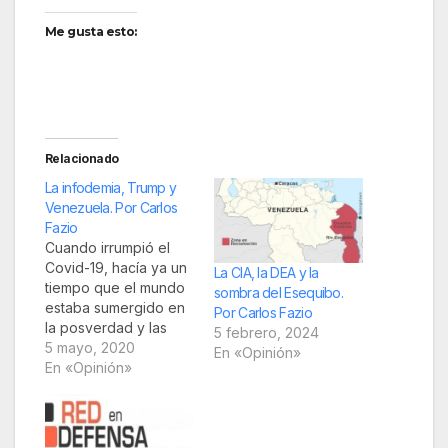
Me gusta esto:
Relacionado
La infodemia, Trump y
Venezuela. Por Carlos
Fazio
Cuando irrumpió el
Covid-19, hacía ya un
La CIA, la DEA y la
tiempo que el mundo
sombra del Esequibo.
estaba sumergido en
Por Carlos Fazio
la posverdad y las
5 febrero, 2024
noticias falsas (fake
5 mayo, 2020
En «Opinión»
news). La
En «Opinión»
desinformación (la
contaminación de la
información con
contenidos falsos que