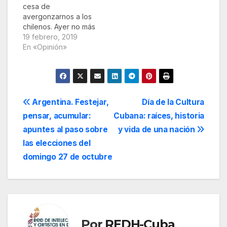
cesa de
avergonzarnos a los
chilenos. Ayer no más
fue su gesto rastrero
19 febrero, 2019
en la Casa Blanca al
En «Opinión»
obsequiar a Trump la
bandera de Chile
camuflada en la de
EE.UU. El vejamen a
nuestro emblema
Navegación
Argentina. Festejar,
Día de la Cultura
patrio no suscitó la
pensar, acumular:
Cubana: raíces, historia
condena que merecía.
de
La maquinaria
apuntes al paso sobre
y vida de una nación
mediática…
entradas
las elecciones del
domingo 27 de octubre
Por
REDH-Cuba