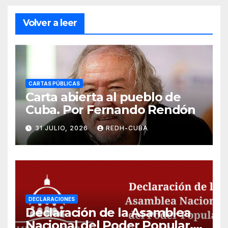
Volver a leer
CARTAS PÚBLICAS
Carta abierta al pueblo de
Cuba. Por Fernando Rendón
31 JULIO, 2026
REDH-CUBA
DECLARACIONES
Declaración de la Asamblea
Nacional del Poder Popular,