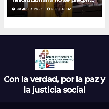
revolucionaria no se plegará
jamás! Por Bruno Rodríguez
30 JULIO, 2026
REDH-CUBA
Parrilla
Con la verdad, por la paz y
la justicia social