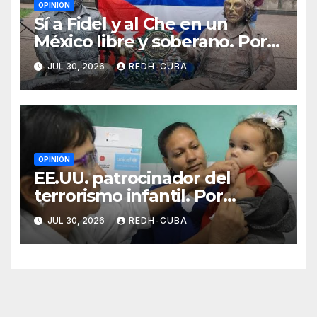
OPINIÓN
Sí a Fidel y al Che en un
México libre y soberano. Por
Luis Manuel Arce Issac
JUL 30, 2026
REDH-CUBA
OPINIÓN
EE.UU. patrocinador del
terrorismo infantil. Por
Ramón Pedregal Casanova
JUL 30, 2026
REDH-CUBA