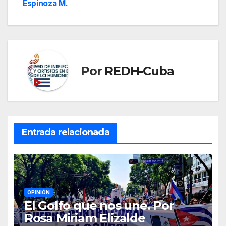
Espinoza M.
Por
REDH-Cuba
Entrada relacionada
OPINIÓN
El Golfo que nos une. Por
Rosa Miriam Elizalde