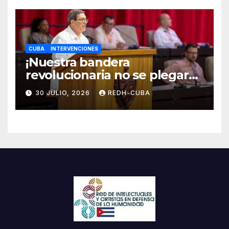
CUBA
INTERVENCIONES
¡Nuestra bandera
revolucionaria no se plegará
jamás! Por Bruno Rodríguez
30 JULIO, 2026
REDH-CUBA
Parrilla