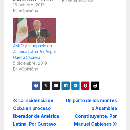
En «Entrevistas»
TeleSur La primera
16 octubre, 2017
porque las elecciones
En «Opinión»
se dieron en un marco
de absoluta paz, sin
ningún tipo de
incidentes. Segundo
porque el voto fue
masivo, el bravo
AMLO y su impacto en
pueblo salió otra vez
América Latina.Por Ángel
a…
Guerra Cabrera
5 diciembre, 2019
En «Opinión»
Navegación
La incidencia de
Un parto de los montes
Cuba en proceso
o Asamblea
de
liberador de América
Constituyente. Por
entradas
Latina. Por Gustavo
Manuel Cabieses