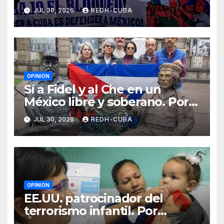
JUL 30, 2026
REDH-CUBA
OPINIÓN
Sí a Fidel y al Che en un
México libre y soberano. Por
Luis Manuel Arce Issac
JUL 30, 2026
REDH-CUBA
OPINIÓN
EE.UU. patrocinador del
terrorismo infantil. Por
Ramón Pedregal Casanova