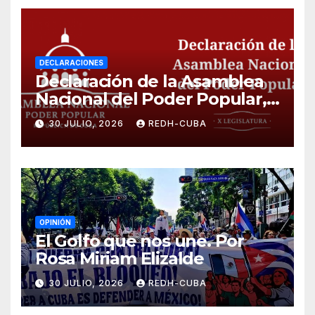
DECLARACIONES
Declaración de la Asamblea
Nacional del Poder Popular,
¡Cesen el cerco energético y
30 JULIO, 2026
REDH-CUBA
el castigo colectivo al pueblo
cubano!
OPINIÓN
El Golfo que nos une. Por
Rosa Miriam Elizalde
30 JULIO, 2026
REDH-CUBA