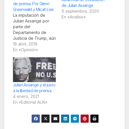
de prensa. Por Glenn
de Julian Assange
Greenwald y Micah Lee
6 septiembre, 2020
La imputación de
En «Analisis»
Julian Assange por
parte del
Departamento de
Justicia de Trump, aún
sin cerrar, representa
18 abril, 2019
una grave amenaza
En «Opinión»
para la libertad de
prensa no solo en
Estados Unidos, sino
en todo el mundo.
El auto acusatorio y la
solicitud de
Julian Assange y el juicio
extradición adjunta
a la libertad de prensa
del Gobierno de EE.
4 enero, 2021
UU. utilizados por la
En «Editorial ALAI»
policía británica para…