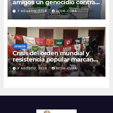
amigos un genocidio contra
Cuba? Por Hedelberto López
7 AGOSTO, 2026
REDH-CUBA
Blanch
OPINIÓN
Crisis del orden mundial y
resistencia popular marcan
el inicio de la IV Asamblea
7 AGOSTO, 2026
REDH-CUBA
Continental de ALBA
Movimientos en Cuba