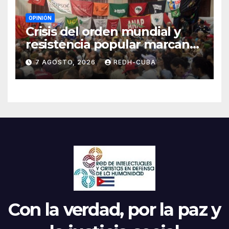
OPINIÓN
Crisis del orden mundial y
resistencia popular marcan
el inicio de la IV Asamblea
7 AGOSTO, 2026
REDH-CUBA
Continental de ALBA
Movimientos en Cuba
Con la verdad, por la paz y