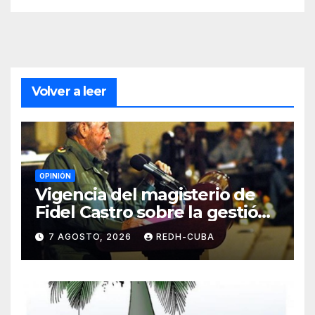
Volver a leer
OPINIÓN
Vigencia del magisterio de
Fidel Castro sobre la gestión
del liderazgo revolucionario.
7 AGOSTO, 2026
REDH-CUBA
Por Jorge Luís Guach Estévez