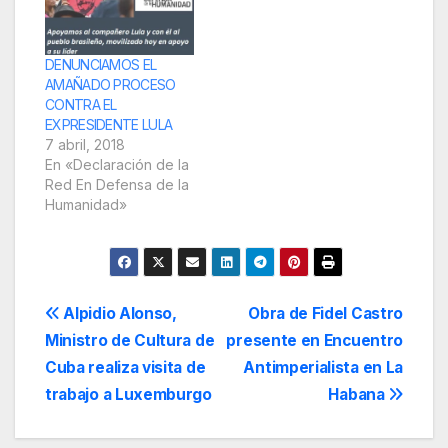
acusa de corrupción
pasiva por las
reformas realizadas
en una casa de
DENUNCIAMOS EL
campo que…
AMAÑADO PROCESO
CONTRA EL
EXPRESIDENTE LULA
7 abril, 2018
En «Declaración de la
Red En Defensa de la
Humanidad»
Navegación
Alpidio Alonso,
Obra de Fidel Castro
Ministro de Cultura de
presente en Encuentro
de
Cuba realiza visita de
Antimperialista en La
entradas
trabajo a Luxemburgo
Habana