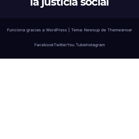
la justicia social
Funciona gracias a WordPress
|
Tema: Newsup de
Themeansar
Facebook
Twitter
You Tube
Instagram