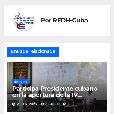
Por
REDH-Cuba
Entrada relacionada
NOTICIAS
Participa Presidente cubano
en la apertura de la IV
Asamblea Continental ALBA
AGO 6, 2026
REDH-CUBA
Movimientos