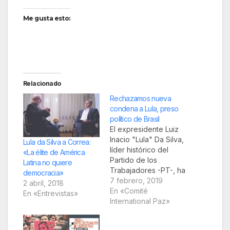
Me gusta esto:
Relacionado
Rechazamos nueva
condena a Lula, preso
político de Brasil
El expresidente Luiz
Inacio "Lula" Da Silva,
Lula da Silva a Correa:
líder histórico del
«La élite de América
Partido de los
Latina no quiere
Trabajadores -PT-, ha
democracia»
sido condenado en
7 febrero, 2019
2 abril, 2018
una nueva causa a 12
En «Comité
En «Entrevistas»
años y 11 meses de
International Paz»
prisión. Sin demostrar
evidencia alguna se le