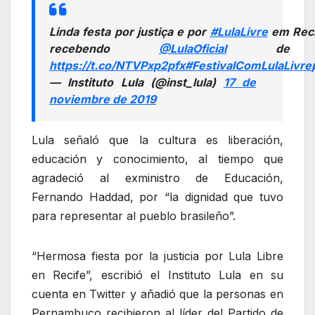
Linda festa por justiça e por
#LulaLivre
em Reci
recebendo
@LulaOficial
de bra
https://t.co/NTVPxp2pfx
#FestivalComLulaLivre
— Instituto Lula (@inst_lula)
17 de
noviembre de 2019
Lula señaló que la cultura es liberación,
educación y conocimiento, al tiempo que
agradeció al exministro de Educación,
Fernando Haddad, por “la dignidad que tuvo
para representar al pueblo brasileño”.
“Hermosa fiesta por la justicia por Lula Libre
en Recife”, escribió el Instituto Lula en su
cuenta en Twitter y añadió que la personas en
Pernambuco recibieron al líder del Partido de