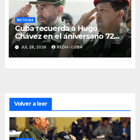
NOTICIAS
Cuba recuerda a Hugo
Chávez en el aniversario 72
de su natalicio. ( Video)
JUL 28, 2026
REDH-CUBA
Volver a leer