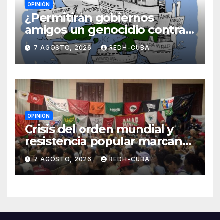
OPINIÓN
¿Permitirán gobiernos
amigos un genocidio contra
Cuba? Por Hedelberto López
7 AGOSTO, 2026
REDH-CUBA
Blanch
OPINIÓN
Crisis del orden mundial y
resistencia popular marcan
el inicio de la IV Asamblea
7 AGOSTO, 2026
REDH-CUBA
Continental de ALBA
Movimientos en Cuba