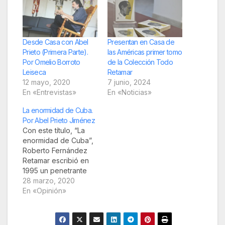
Desde Casa con Abel
Presentan en Casa de
Prieto (Primera Parte).
las Américas primer tomo
Por Omelio Borroto
de la Colección Todo
Leiseca
Retamar
12 mayo, 2020
7 junio, 2024
En «Entrevistas»
En «Noticias»
La enormidad de Cuba.
Por Abel Prieto Jiménez
Con este título, “La
enormidad de Cuba”,
Roberto Fernández
Retamar escribió en
1995 un penetrante
ensayo sobre el
28 marzo, 2020
destino de nuestra
En «Opinión»
nación. ¿Cómo es
posible referirse así a
una diminuta isla del