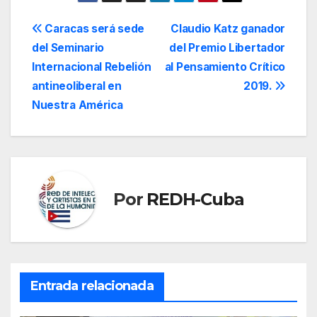
Caribe?, pudiera
preguntarse
Navegación
Caracas será sede
Claudio Katz ganador
cualquiera,
del Seminario
del Premio Libertador
sorprendido. Pero
de
enseguida Roberto
Internacional Rebelión
al Pensamiento Crítico
nos explica que se
entradas
antineoliberal en
2019.
inspiró en La
Nuestra América
enormidad de
España…
Por
REDH-Cuba
Entrada relacionada