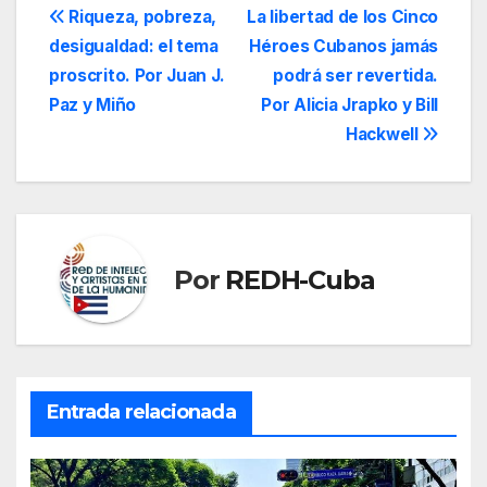
Navegación
Riqueza, pobreza,
La libertad de los Cinco
desigualdad: el tema
Héroes Cubanos jamás
de
proscrito. Por Juan J.
podrá ser revertida.
entradas
Paz y Miño
Por Alicia Jrapko y Bill
Hackwell
Por
REDH-Cuba
Entrada relacionada