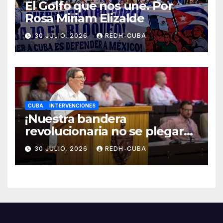
El Golfo que nos une. Por
Rosa Miriam Elizalde
30 JULIO, 2026
REDH-CUBA
CUBA
INTERVENCIONES
¡Nuestra bandera
revolucionaria no se plegará
jamás! Por Bruno Rodríguez
30 JULIO, 2026
REDH-CUBA
Parrilla