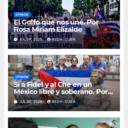
OPINIÓN
El Golfo que nos une. Por
Rosa Miriam Elizalde
JUL 30, 2026
REDH-CUBA
OPINIÓN
Sí a Fidel y al Che en un
México libre y soberano. Por
Luis Manuel Arce Issac
JUL 30, 2026
REDH-CUBA