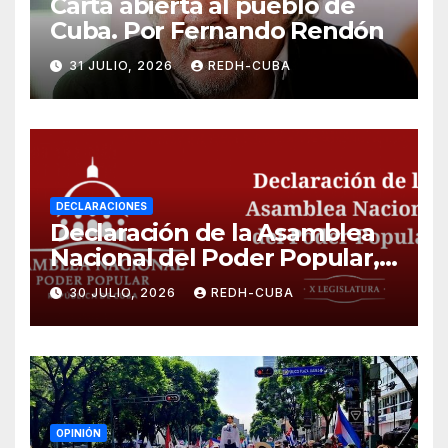
Carta abierta al pueblo de
Cuba. Por Fernando Rendón
31 JULIO, 2026
REDH-CUBA
DECLARACIONES
Declaración de la Asamblea
Nacional del Poder Popular,
¡Cesen el cerco energético y
30 JULIO, 2026
REDH-CUBA
el castigo colectivo al pueblo
cubano!
OPINIÓN