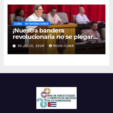
CUBA
INTERVENCIONES
¡Nuestra bandera
revolucionaria no se plegará
jamás! Por Bruno Rodríguez
30 JULIO, 2026
REDH-CUBA
Parrilla