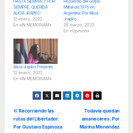
HASTA SIEMPRE Y POR
Recuerdo del Golpe
SIEMPRE, QUERIDA
Militar de 1976 en
ALICIA JRAPKO
Argentina. Por Alicia
12 enero, 2022
Jrapko
En «IN MEMORIAM»
28 marzo, 2023
En «Opinión»
Alicia Jrapko Presente
12 enero, 2022
En «IN MEMORIAM»
Navegación
Recorriendo las
Todavía quedan
rutas del Libertador.
amaneceres. Por
de
Por Gustavo Espinoza
Marina Menéndez