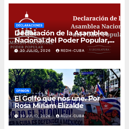
DECLARACIONES
Declaración de la Asamblea
Nacional del Poder Popular,
¡Cesen el cerco energético y
30 JULIO, 2026
REDH-CUBA
el castigo colectivo al pueblo
cubano!
OPINIÓN
El Golfo que nos une. Por
Rosa Miriam Elizalde
30 JULIO, 2026
REDH-CUBA