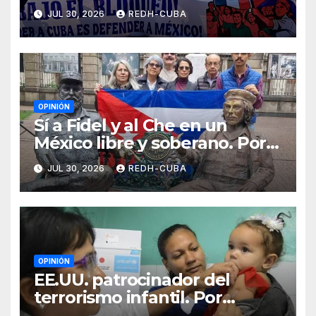
JUL 30, 2026
REDH-CUBA
OPINIÓN
Sí a Fidel y al Che en un
México libre y soberano. Por
Luis Manuel Arce Issac
JUL 30, 2026
REDH-CUBA
OPINIÓN
EE.UU. patrocinador del
terrorismo infantil. Por
Ramón Pedregal Casanova