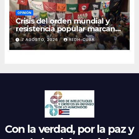
OPINIÓN
Crisis del orden mundial y
resistencia popular marcan
el inicio de la IV Asamblea
7 AGOSTO, 2026
REDH-CUBA
Continental de ALBA
Movimientos en Cuba
Con la verdad, por la paz y