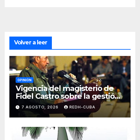
Volver a leer
OPINIÓN
Vigencia del magisterio de
Fidel Castro sobre la gestión
del liderazgo revolucionario.
7 AGOSTO, 2026
REDH-CUBA
Por Jorge Luís Guach Estévez