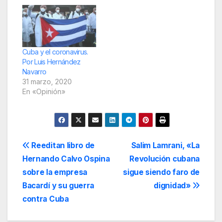
Cuba y el coronavirus.
Por Luis Hernández
Navarro
31 marzo, 2020
En «Opinión»
Navegación
Reeditan libro de
Salim Lamrani, «La
Hernando Calvo Ospina
Revolución cubana
de
sobre la empresa
sigue siendo faro de
entradas
Bacardí y su guerra
dignidad»
contra Cuba