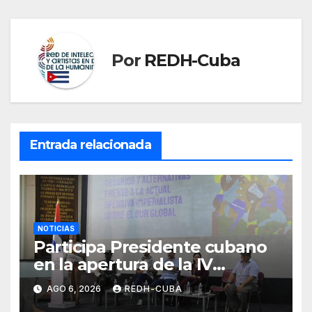
Por
REDH-Cuba
Entrada relacionada
NOTICIAS
Participa Presidente cubano
en la apertura de la IV
Asamblea Continental ALBA
AGO 6, 2026
REDH-CUBA
Movimientos