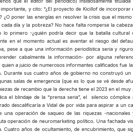
os que el editor del periódico) insidiosamente titulada 
ortante, y cito: “¿El proyecto de Kicillof de incorporar e
s’? ¿O poner las energías en resolver la crisis que el mism
de cada día y la pobreza? No hace falta romperse la cabeza
o primero -¿quién podría decir que la batalla cultural 
nte en el momento actual es aventar el riesgo del defaul
oa, pese a que una información periodística seria y rigur
ender cabalmente la información- por alguna referenci
l, quien a juicio de numerosos informantes calificados fue
a. Durante sus cuatro años de gobierno no construyó un s
algunas salas de emergencia (que es lo que se vé desde a
 piezas de recambio que la derecha tiene el 2023 en el mu
ica el blindaje de la “prensa seria”, el silencio cómplice
ado descalificaría a Vidal de por vida para aspirar a un c
e una operación de saqueo de las riquezas -nacionales y 
ta operación de neuromarketing político. Una fachada vist
a. Cuatro años de ocultamiento, de encubrimiento, que sig