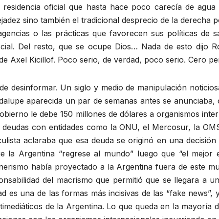
a residencia oficial que hasta hace poco carecía de agu
dejadez sino también el tradicional desprecio de la derecha
agencias o las prácticas que favorecen sus políticas de 
ocial. Del resto, que se ocupe Dios… Nada de esto dijo 
e Axel Kicillof. Poco serio, de verdad, poco serio. Cero pe
de desinformar. Un siglo y medio de manipulación noticio
alupe aparecida un par de semanas antes se anunciaba, con 
ierno le debe 150 millones de dólares a organismos inter
ene deudas con entidades como la ONU, el Mercosur, la OMS
culista aclaraba que esa deuda se originó en una decisión
e la Argentina “regrese al mundo” luego que “el mejor 
chnerismo había proyectado a la Argentina fuera de este mu
ponsabilidad del macrismo que permitió que se llegara a 
d es una de las formas más incisivas de las “fake news”, y 
imediáticos de la Argentina. Lo que queda en la mayoría de