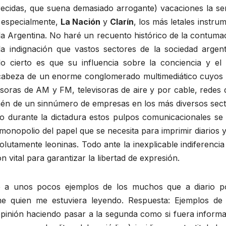
recidas, que suena demasiado arrogante) vacaciones la se
y especialmente,
La Nación
y
Clarín
, los más letales instr
 la Argentina. No haré un recuento histórico de la contum
la indignación que vastos sectores de la sociedad argent
 lo cierto es que su influencia sobre la conciencia y el
cabeza de un enorme conglomerado multimediático cuyos t
oras de AM y FM, televisoras de aire y por cable, redes d
mén de un sinnúmero de empresas en los más diversos secto
oco durante la dictadura estos pulpos comunicacionales s
monopolio del papel que se necesita para imprimir diarios
lutamente leoninas. Todo ante la inexplicable indiferenc
 vital para garantizar la libertad de expresión.
é a unos pocos ejemplos de los muchos que a diario p
 quien me estuviera leyendo. Respuesta: Ejemplos de d
 opinión haciendo pasar a la segunda como si fuera inform