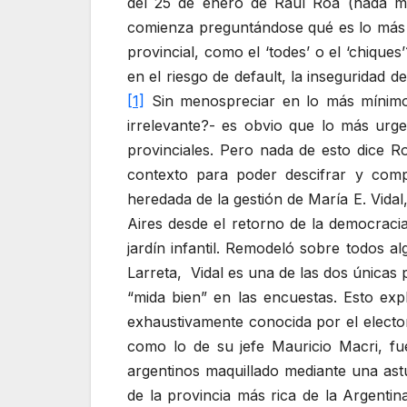
del 25 de enero de Raúl Roa (nada men
comienza preguntándose qué es lo más imp
provincial, como el ‘todes’ o el ‘chique
en el riesgo de default, la inseguridad 
[1]
Sin menospreciar en lo más mínimo l
irrelevante?- es obvio que lo más urge
provinciales. Pero nada de esto dice R
contexto para poder descifrar y compr
heredada de la gestión de María E. Vida
Aires desde el retorno de la democraci
jardín infantil. Remodeló sobre todos 
Larreta, Vidal es una de las dos únicas
“mida bien” en las encuestas. Esto expl
exhaustivamente conocida por el elector
como lo de su jefe Mauricio Macri, fu
argentinos maquillado mediante una astu
de la provincia más rica de la Argentin