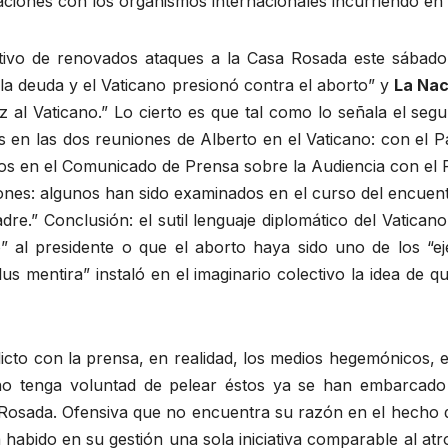
gaciones con los organismos internacionales incurriendo en 
motivo de renovados ataques a la Casa Rosada este sábad
 la deuda y el Vaticano presionó contra el aborto” y
La Nac
ez al Vaticano.” Lo cierto es que tal como lo señala el se
s en las dos reuniones de Alberto en el Vaticano: con el P
os en el Comunicado de Prensa sobre la Audiencia con el 
ones: algunos han sido examinados en el curso del encuent
re.” Conclusión: el sutil lenguaje diplomático del Vatican
ó” al presidente o que el aborto haya sido uno de los “e
lus mentira” instaló en el imaginario colectivo la idea de
licto con la prensa, en realidad, los medios hegemónicos, 
no tenga voluntad de pelear éstos ya se han embarcado
 Rosada. Ofensiva que no encuentra su razón en el hecho d
 habido en su gestión una sola iniciativa comparable al at