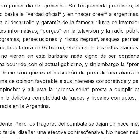
 su primer día de gobierno. Su Torquemada predilecto, e
 bestia la “verdad oficial” y en “hacer creer” a argentinas
a el desarrollo y garantía de la famosa “lluvia de inversi
s informativas, “purgas” en la televisión y la radio públi
ogramas, persecuciones y “listas negras”, ataques perman
sde la Jefatura de Gobierno, etcétera. Todos estos ataques
e no vieron en esta barbarie nada digno de ser condenad
a ocurrido con el actual gobierno, y sin embargo la “pren
odismo sino que es el mascarón de proa de una alianza 
ma de opinión favorable a sus intereses corporativos y p
pinche: y allí está la “prensa seria” presta a cumplir es
 la delictiva complicidad de jueces y fiscales corruptos,
acia en la Argentina.
sidente. Pero los fragores del combate se dejan oir hace mes
 tarde, diseñar una efectiva contraofensiva. No hacer nad