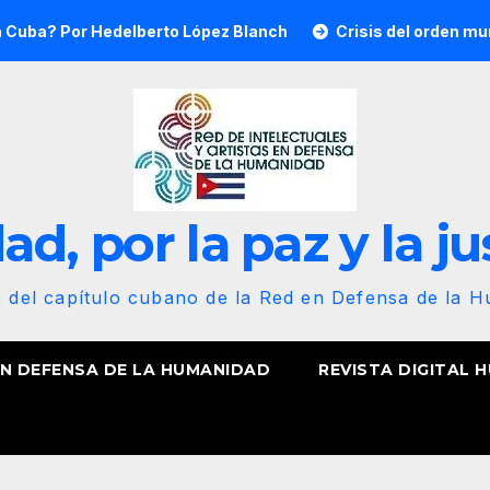
r Hedelberto López Blanch
Crisis del orden mundial y re
d, por la paz y la ju
b del capítulo cubano de la Red en Defensa de la 
EN DEFENSA DE LA HUMANIDAD
REVISTA DIGITAL 