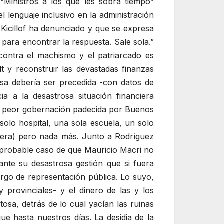
“Ministros a los que les sobra tiempo”
l lenguaje inclusivo en la administración
o Kicillof ha denunciado y que se expresa
 para encontrar la respuesta. Sale sola.”
contra el machismo y el patriarcado es
t y reconstruir las devastadas finanzas
osa debería ser precedida -con datos de
a a la desastrosa situación financiera
 la peor gobernación padecida por Buenos
olo hospital, una sola escuela, un solo
fuera) pero nada más. Junto a Rodríguez
y probable caso de que Mauricio Macri no
 ante su desastrosa gestión que si fuera
argo de representación pública. Lo suyo,
provinciales- y el dinero de las y los
osa, detrás de lo cual yacían las ruinas
ue hasta nuestros días. La desidia de la