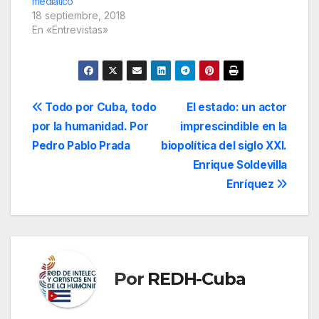
mediático
18 septiembre, 2018
En «Entrevistas»
Navegación
Todo por Cuba, todo
El estado: un actor
por la humanidad. Por
imprescindible en la
de
Pedro Pablo Prada
biopolítica del siglo XXI.
entradas
Enrique Soldevilla
Enríquez
Por
REDH-Cuba