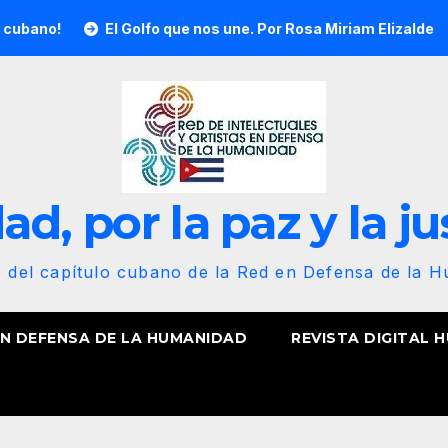
El Golfo que nos une. Por Rosa Miriam Elizalde
¡Nuestr
d, por la paz y la ju
b del capítulo cubano de la Red en Defensa de la 
EN DEFENSA DE LA HUMANIDAD
REVISTA DIGITAL 