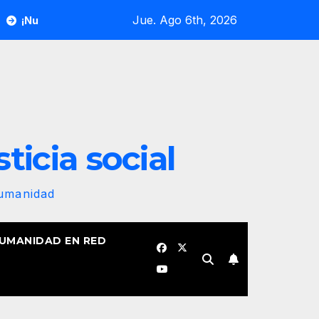
Jue. Ago 6th, 2026
a bandera revolucionaria no se plegará jamás! Por Bruno Rodríg
sticia social
Humanidad
HUMANIDAD EN RED