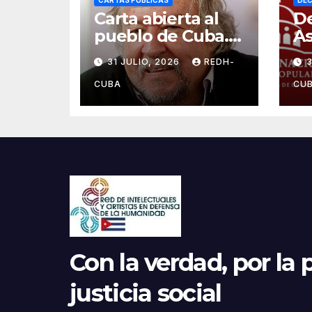
CARTAS PÚBLICAS
DEC
Carta abierta al
De
pueblo de Cuba.
A
Por Fernando
Na
31 JULIO, 2026
REDH-
3
Rendón
Po
¡C
CUBA
CU
en
ca
al
Con la verdad, por la p
justicia social