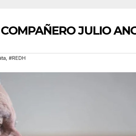
 COMPAÑERO JULIO ANG
ita
,
#REDH