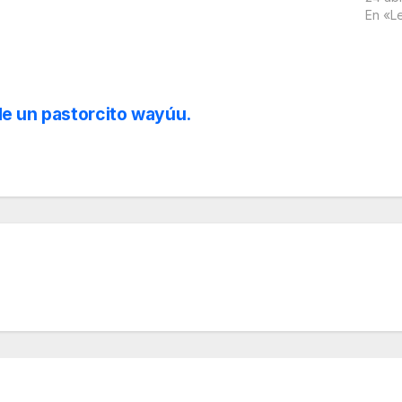
En «L
 de un pastorcito wayúu.