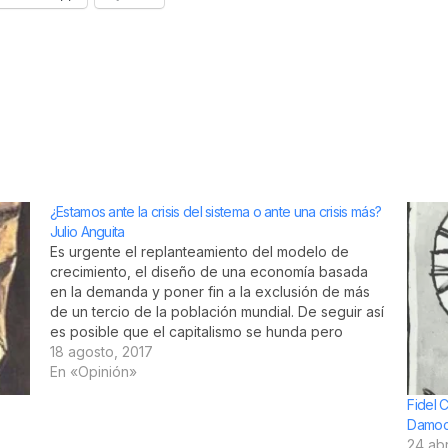
¿Estamos ante la crisis del sistema o ante una crisis más?
Julio Anguita
Es urgente el replanteamiento del modelo de
crecimiento, el diseño de una economía basada
en la demanda y poner fin a la exclusión de más
de un tercio de la población mundial. De seguir así
es posible que el capitalismo se hunda pero
arrastrará en su caída cualquier atisbo de…
18 agosto, 2017
En «Opinión»
Fidel 
Damocl
24 abr