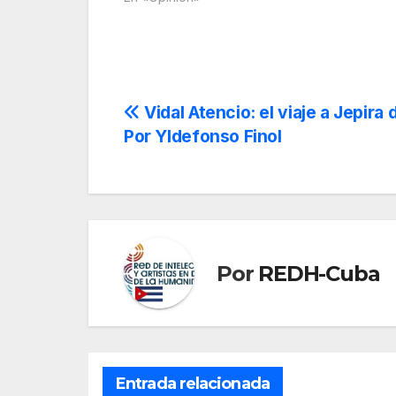
Navegación
Vidal Atencio: el viaje a Jepira
Por Yldefonso Finol
de
entradas
Por
REDH-Cuba
Entrada relacionada