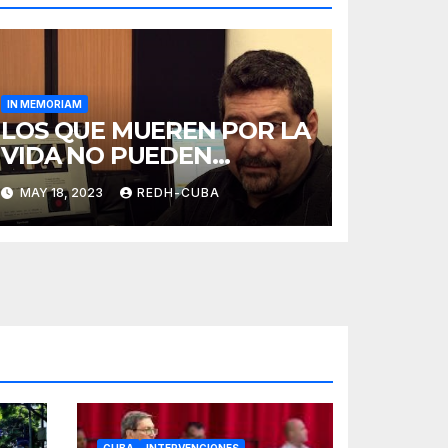
IN MEMORIAM
LOS QUE MUEREN POR LA
VIDA NO PUEDEN
LLAMARSE MUERTOS
MAY 18, 2023
REDH-CUBA