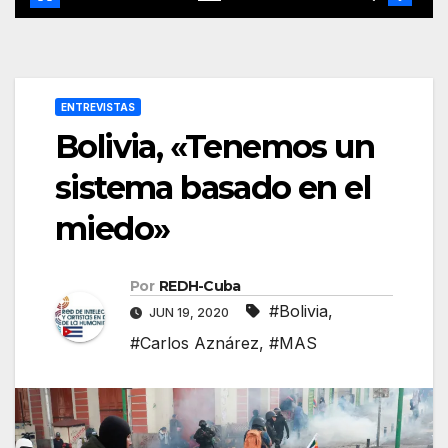
ENTREVISTAS
Bolivia, «Tenemos un
sistema basado en el
miedo»
Por
REDH-Cuba
#Bolivia
,
JUN 19, 2020
#Carlos Aznárez
,
#MAS