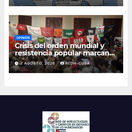
Blanch
OPINIÓN
Crisis del orden mundial y
resistencia popular marcan
el inicio de la IV Asamblea
7 AGOSTO, 2026
REDH-CUBA
Continental de ALBA
Movimientos en Cuba