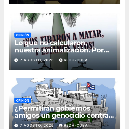
OPINIÓN
Lo que no calcularon,
nuestra animalización. Por
Laidi Fernández de Juan
7 AGOSTO, 2026
REDH-CUBA
OPINIÓN
¿Permitirán gobiernos
amigos un genocidio contra
Cuba? Por Hedelberto López
7 AGOSTO, 2026
REDH-CUBA