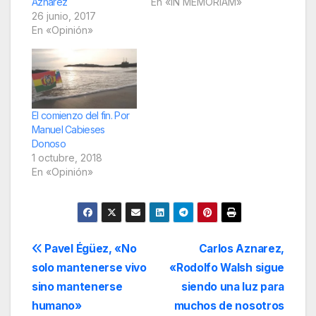
Aznárez
En «IN MEMORIAM»
26 junio, 2017
En «Opinión»
El comienzo del fin. Por
Manuel Cabieses
Donoso
1 octubre, 2018
En «Opinión»
Navegación
Pavel Égüez, «No
Carlos Aznarez,
solo mantenerse vivo
«Rodolfo Walsh sigue
de
sino mantenerse
siendo una luz para
entradas
humano»
muchos de nosotros