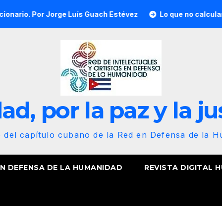
Jorge Luís Guach Estévez
Lo que no calcularon, nuestra an
d, por la paz y la ju
b del capítulo cubano de la Red en Defensa de la 
EN DEFENSA DE LA HUMANIDAD
REVISTA DIGITAL 