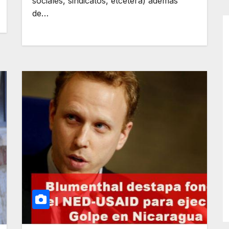
sociales, sindicatos, etcétera) además
de…