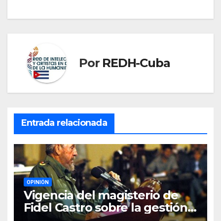
Por
REDH-Cuba
Entrada relacionada
OPINIÓN
Vigencia del magisterio de
Fidel Castro sobre la gestión
del liderazgo revolucionario.