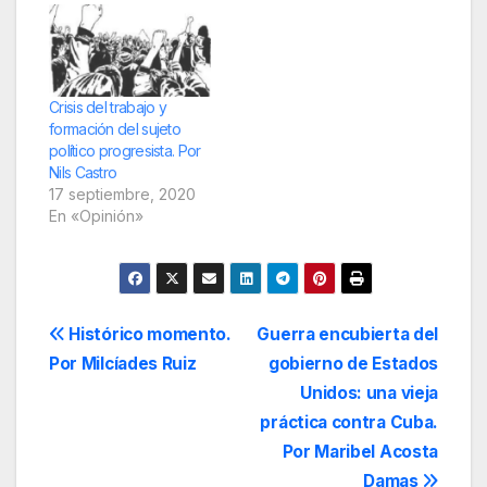
Crisis del trabajo y
formación del sujeto
político progresista. Por
Nils Castro
17 septiembre, 2020
En «Opinión»
Navegación
Histórico momento.
Guerra encubierta del
Por Milcíades Ruiz
gobierno de Estados
de
Unidos: una vieja
entradas
práctica contra Cuba.
Por Maribel Acosta
Damas