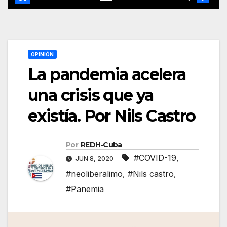
OPINIÓN
La pandemia acelera
una crisis que ya
existía. Por Nils Castro
Por
REDH-Cuba
#COVID-19
,
JUN 8, 2020
#neoliberalimo
,
#Nils castro
,
#Panemia