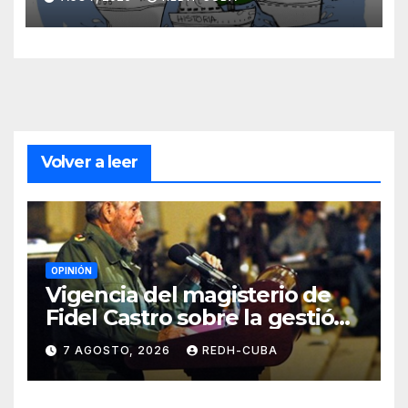
Blanch
Volver a leer
OPINIÓN
Vigencia del magisterio de
Fidel Castro sobre la gestión
del liderazgo revolucionario.
7 AGOSTO, 2026
REDH-CUBA
Por Jorge Luís Guach Estévez