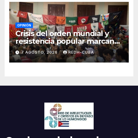
OPINIÓN
Crisis del orden mundial y
resistencia popular marcan
el inicio de la IV Asamblea
7 AGOSTO, 2026
REDH-CUBA
Continental de ALBA
Movimientos en Cuba