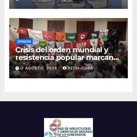
Blanch
OPINIÓN
Crisis del orden mundial y
resistencia popular marcan
el inicio de la IV Asamblea
7 AGOSTO, 2026
REDH-CUBA
Continental de ALBA
Movimientos en Cuba