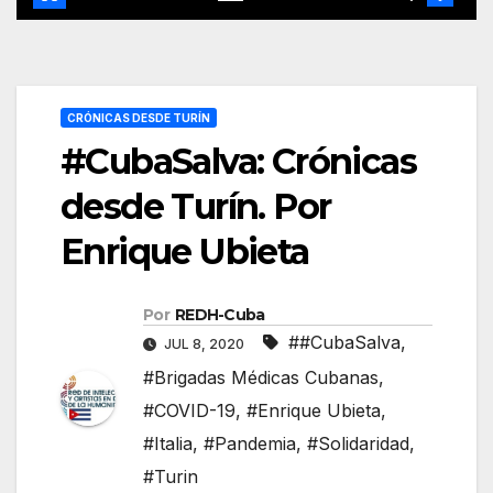
CRÓNICAS DESDE TURÍN
#CubaSalva: Crónicas
desde Turín. Por
Enrique Ubieta
Por
REDH-Cuba
##CubaSalva
,
JUL 8, 2020
#Brigadas Médicas Cubanas
,
#COVID-19
,
#Enrique Ubieta
,
#Italia
,
#Pandemia
,
#Solidaridad
,
#Turin