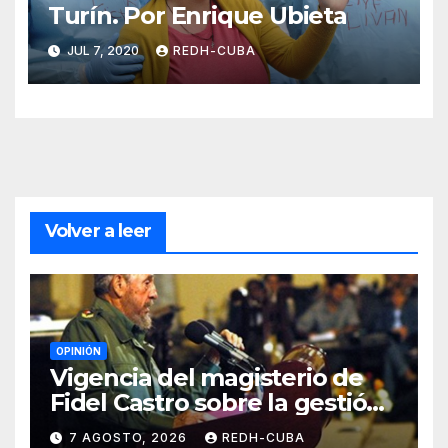
Turín. Por Enrique Ubieta
JUL 7, 2020
REDH-CUBA
Volver a leer
OPINIÓN
Vigencia del magisterio de
Fidel Castro sobre la gestión
del liderazgo revolucionario.
7 AGOSTO, 2026
REDH-CUBA