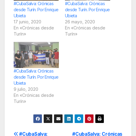
#CubaSalva: Crónicas
#CubaSalva: Crónicas
desde Turín. Por Enrique
desde Turín. Por Enrique
Ubieta
Ubieta
17 junio, 2020
26 mayo, 2020
En «Crónicas desde
En «Crónicas desde
Turín»
Turín»
#CubaSalva: Crónicas
desde Turín. Por Enrique
Ubieta
9 julio, 2020
En «Crónicas desde
Turín»
Navegación
#CubaSalva:
#CubaSalva: Crónicas