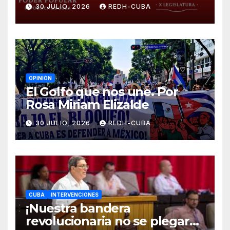
¡Cesen el cerco energético y
30 JULIO, 2026
REDH-CUBA
el castigo colectivo al pueblo
cubano!
OPINIÓN
El Golfo que nos une. Por
Rosa Miriam Elizalde
30 JULIO, 2026
REDH-CUBA
CUBA
INTERVENCIONES
¡Nuestra bandera
revolucionaria no se plegará