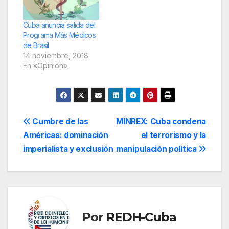
Cuba anuncia salida del
Programa Más Médicos
de Brasil
14 noviembre, 2018
En «Opinión»
Navegación
Cumbre de las
MINREX: Cuba condena
Américas: dominación
el terrorismo y la
de
imperialista y exclusión
manipulación política
entradas
Por
REDH-Cuba