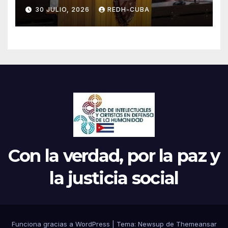
jamás! Por Bruno Rodríguez
30 JULIO, 2026
REDH-CUBA
Parrilla
Con la verdad, por la paz y
la justicia social
Funciona gracias a WordPress
|
Tema: Newsup de
Themeansar