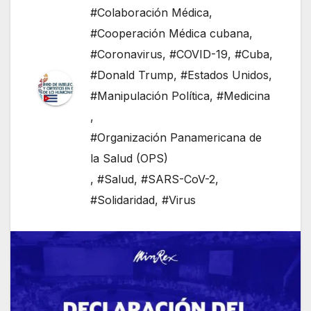
#Colaboración Médica
,
#Cooperación Médica cubana
,
#Coronavirus
,
#COVID-19
,
#Cuba
,
#Donald Trump
,
#Estados Unidos
,
#Manipulación Política
,
#Medicina
,
#Organización Panamericana de
la Salud (OPS)
,
#Salud
,
#SARS-CoV-2
,
#Solidaridad
,
#Virus