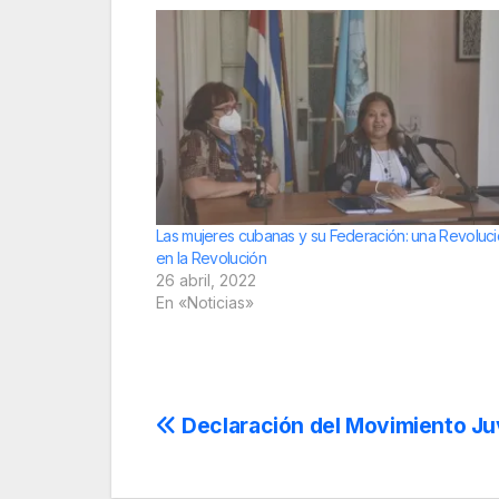
Las mujeres cubanas y su Federación: una Revoluc
en la Revolución
26 abril, 2022
En «Noticias»
Navegación
Declaración del Movimiento Ju
de