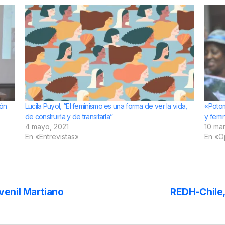
ión
Lucila Puyol, “El feminismo es una forma de ver la vida,
«Potom
de construirla y de transitarla”
y femin
4 mayo, 2021
10 ma
En «Entrevistas»
En «O
venil Martiano
REDH-Chile,