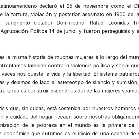
atinoamericano declaró el 25 de noviembre como el Día
 la tortura, violación y posterior asesinato en 1960 de l
 sangriento dictador Dominicano, Rafael Leónidas Tru
 Agrupación Política 14 de junio, y fueron perseguidas y a
, es la misma historia de muchas mujeres a lo largo del mund
enfrentamos también contra la violencia política y social 
ces nos cueste la vida y la libertad. El sistema patriarc
s y dejemos de lado el estereotipo de silencio y sumisió
tra tarea es construir escenarios donde las mujeres seamos
sis que, sin dudas, está sostenida por nuestros hombros y
ión y cuidado del hogar recaen sobre nosotras obligándono
inización de la pobreza en el mundo es la primera de l
a económica que sufrimos es el inicio de una cadena de v