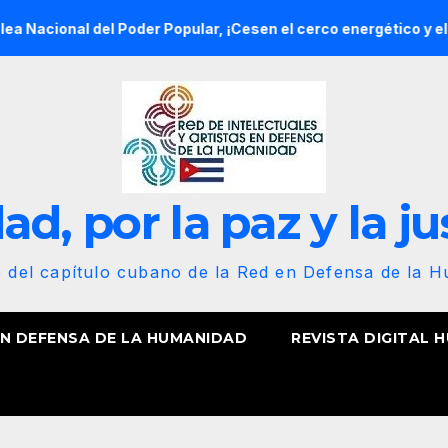
el Poder Popular, ¡Cesen el cerco energético y el castigo cole
d, por la paz y la ju
b del capítulo cubano de la Red en Defensa de la 
EN DEFENSA DE LA HUMANIDAD
REVISTA DIGITAL 