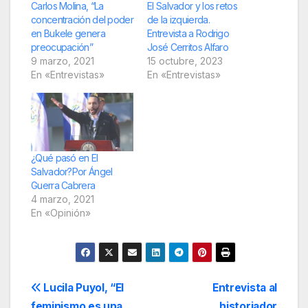
Carlos Molina, “La
El Salvador y los retos
concentración del poder
de la izquierda.
en Bukele genera
Entrevista a Rodrigo
preocupación”
José Cerritos Alfaro
9 marzo, 2021
15 octubre, 2023
En «Entrevistas»
En «Entrevistas»
¿Qué pasó en El
Salvador?Por Ángel
Guerra Cabrera
4 marzo, 2021
En «Opinión»
Navegación
Lucila Puyol, “El
Entrevista al
feminismo es una
historiador