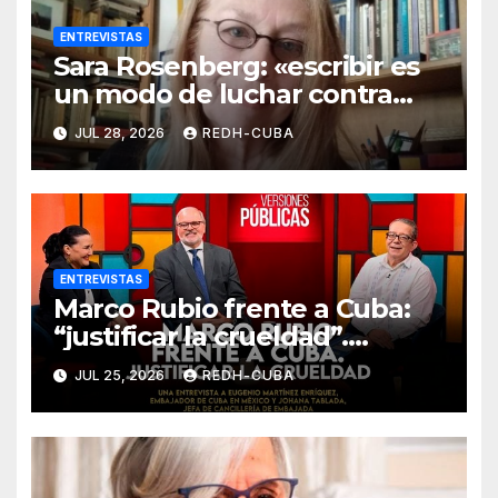
ENTREVISTAS
Sara Rosenberg: «escribir es
un modo de luchar contra
todo intento de
JUL 28, 2026
REDH-CUBA
deshumanización»
ENTREVISTAS
Marco Rubio frente a Cuba:
“justificar la crueldad”.
Entrevista de Jenaro Villamil
JUL 25, 2026
REDH-CUBA
a Eugenio Martínez y Johana
Tablada