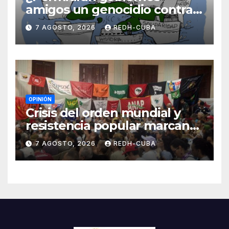
amigos un genocidio contra
Cuba? Por Hedelberto López
7 AGOSTO, 2026
REDH-CUBA
Blanch
OPINIÓN
Crisis del orden mundial y
resistencia popular marcan
el inicio de la IV Asamblea
7 AGOSTO, 2026
REDH-CUBA
Continental de ALBA
Movimientos en Cuba