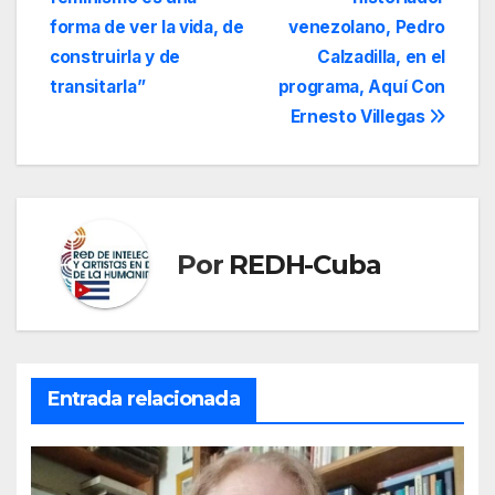
de
forma de ver la vida, de
venezolano, Pedro
entradas
construirla y de
Calzadilla, en el
transitarla”
programa, Aquí Con
Ernesto Villegas
Por
REDH-Cuba
Entrada relacionada