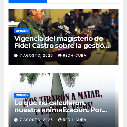
OPINIÓN
Vigencia del magisterio de
Fidel Castro sobre la gestión
del liderazgo revolucionario.
7 AGOSTO, 2026
REDH-CUBA
Por Jorge Luís Guach Estévez
OPINIÓN
Lo que no calcularon,
nuestra animalización. Por
Laidi Fernández de Juan
7 AGOSTO, 2026
REDH-CUBA