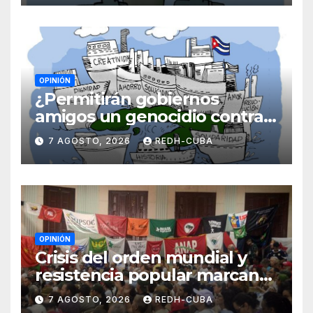
OPINIÓN
¿Permitirán gobiernos
amigos un genocidio contra
Cuba? Por Hedelberto López
7 AGOSTO, 2026
REDH-CUBA
Blanch
OPINIÓN
Crisis del orden mundial y
resistencia popular marcan
el inicio de la IV Asamblea
7 AGOSTO, 2026
REDH-CUBA
Continental de ALBA