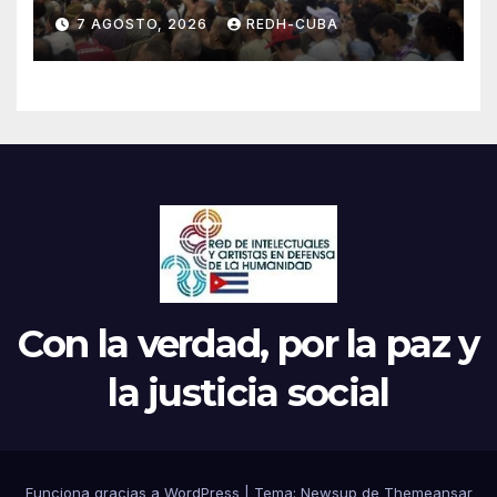
el inicio de la IV Asamblea
7 AGOSTO, 2026
REDH-CUBA
Continental de ALBA
Movimientos en Cuba
Con la verdad, por la paz y
la justicia social
Funciona gracias a WordPress
|
Tema: Newsup de
Themeansar