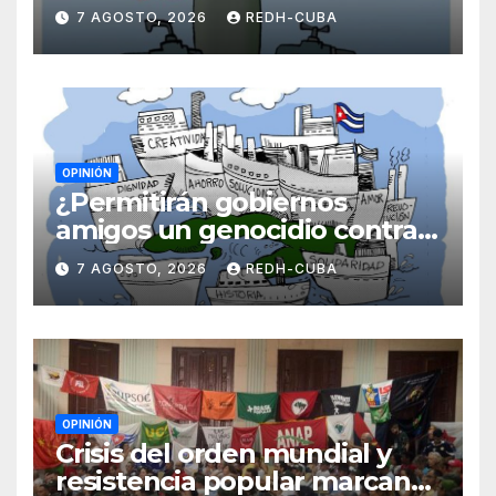
Laidi Fernández de Juan
7 AGOSTO, 2026
REDH-CUBA
OPINIÓN
¿Permitirán gobiernos
amigos un genocidio contra
Cuba? Por Hedelberto López
7 AGOSTO, 2026
REDH-CUBA
Blanch
OPINIÓN
Crisis del orden mundial y
resistencia popular marcan