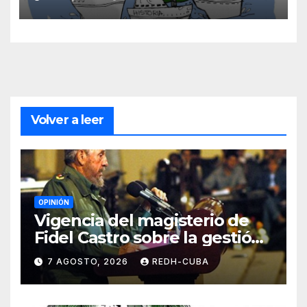
Blanch
Volver a leer
OPINIÓN
Vigencia del magisterio de
Fidel Castro sobre la gestión
del liderazgo revolucionario.
7 AGOSTO, 2026
REDH-CUBA
Por Jorge Luís Guach Estévez