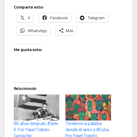
Comparte esto:
X
Facebook
Telegram
WhatsApp
Más
Me gusta esto:
Relacionado
60 años después (Parte
Tenemos la palabra
I). Por Yasel Toledo
desde el amor a #Cuba.
Garnache
Por Yasel Toledo