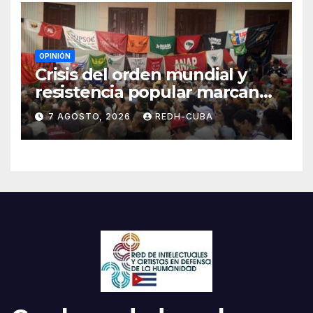
OPINIÓN
Crisis del orden mundial y
resistencia popular marcan
el inicio de la IV Asamblea
7 AGOSTO, 2026
REDH-CUBA
Continental de ALBA
Movimientos en Cuba