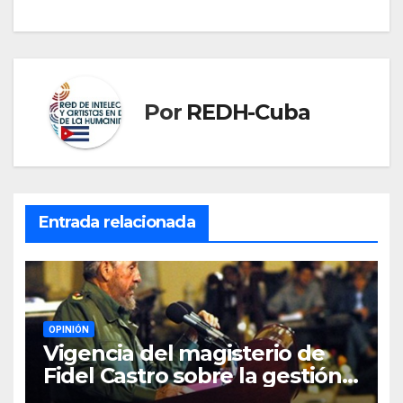
entradas
Por
REDH-Cuba
Entrada relacionada
OPINIÓN
Vigencia del magisterio de
Fidel Castro sobre la gestión
del liderazgo revolucionario.