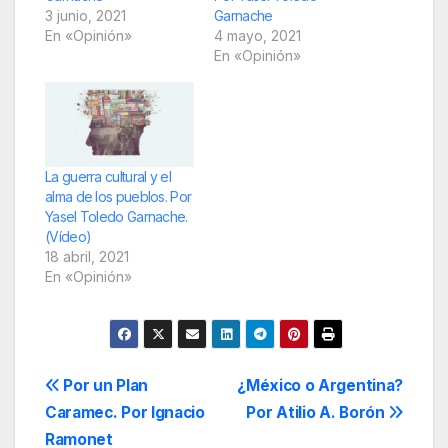
3 junio, 2021
Garnache
En «Opinión»
4 mayo, 2021
En «Opinión»
La guerra cultural y el
alma de los pueblos. Por
Yasel Toledo Garnache.
(Vídeo)
18 abril, 2021
En «Opinión»
Navegación
Por un Plan
¿México o Argentina?
Caramec. Por Ignacio
Por Atilio A. Borón
de
Ramonet