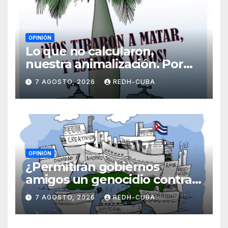
OPINIÓN
Lo que no calcularon,
nuestra animalización. Por
Laidi Fernández de Juan
7 AGOSTO, 2026
REDH-CUBA
OPINIÓN
¿Permitirán gobiernos
amigos un genocidio contra
Cuba? Por Hedelberto López
7 AGOSTO, 2026
REDH-CUBA
Blanch