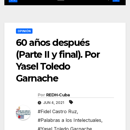
OPINIÓN
60 años después
(Parte II y final). Por
Yasel Toledo
Garnache
Por
REDH-Cuba
JUN 4, 2021
#Fidel Castro Ruz
,
#Palabras a los Intelectuales
,
#Yasel Toledo Garnache