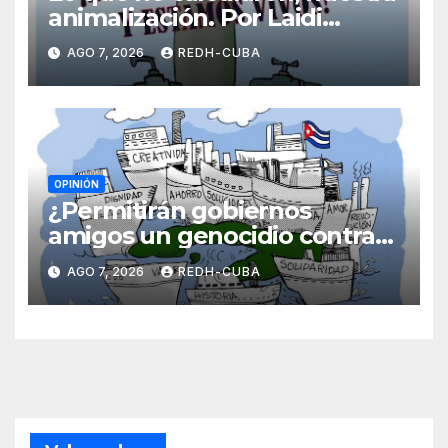
animalización. Por Laidi
Fernández de Juan
AGO 7, 2026
REDH-CUBA
OPINIÓN
¿Permitirán gobiernos
amigos un genocidio contra
Cuba? Por Hedelberto López
AGO 7, 2026
REDH-CUBA
Blanch