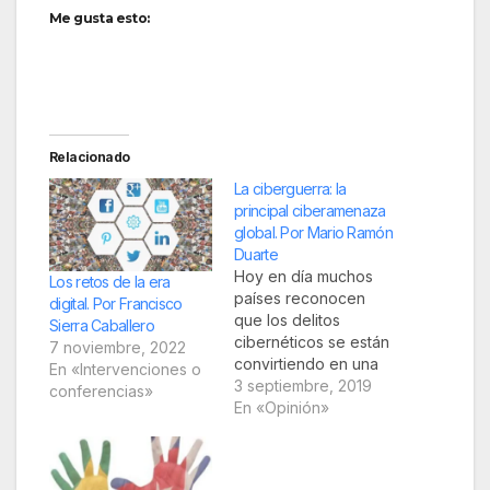
Me gusta esto:
Relacionado
La ciberguerra: la
principal ciberamenaza
global. Por Mario Ramón
Duarte
Hoy en día muchos
Los retos de la era
países reconocen
digital. Por Francisco
que los delitos
Sierra Caballero
cibernéticos se están
7 noviembre, 2022
convirtiendo en una
En «Intervenciones o
amenaza de
3 septiembre, 2019
conferencias»
importancia primordial,
En «Opinión»
lo que les obliga a
desarrollar estrategias
de defensa para