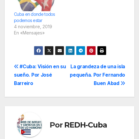
atajar cualquier riesgo
de ciberguerra y esto
es un tema que sin
Cuba en donde todos
dudas amerita una
podemos estar
importancia imperativa
4 noviembre, 2019
en esta nueva era…
En «Mensajes»
Navegación
#Cuba: Visión en su
La grandeza de una isla
sueño. Por José
pequeña. Por Fernando
de
Barreiro
Buen Abad
entradas
Por
REDH-Cuba