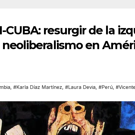
-CUBA: resurgir de la izq
neoliberalismo en Améri
mbia
,
#Karla Díaz Martínez
,
#Laura Devia
,
#Perú
,
#Vicente