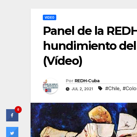
VIDEO
Panel de la REDH
hundimiento del 
(Vídeo)
Por
REDH-Cuba
#Chile
,
#Colo
JUL 2, 2021
0