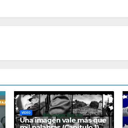
VIDEO
Una imagen vale más que
mil palabras (Capítulo 1)