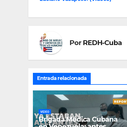
de
entradas
Por
REDH-Cuba
Entrada relacionada
VIDEO
Brigada Médica Cubana
en Venezuela: antes,