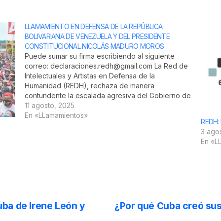
LLAMAMIENTO EN DEFENSA DE LA REPÚBLICA
BOLIVARIANA DE VENEZUELA Y DEL PRESIDENTE
CONSTITUCIONAL NICOLÁS MADURO MOROS
Puede sumar su firma escribiendo al siguiente
correo: declaraciones.redh@gmail.com La Red de
Intelectuales y Artistas en Defensa de la
Humanidad (REDH), rechaza de manera
contundente la escalada agresiva del Gobierno de
los Estados Unidos contra la República Bolivariana
11 agosto, 2025
de Venezuela, que se expresa en el ilegal y
En «LLamamientos»
REDH: 
procaz anuncio de…
3 ago
En «L
ba de Irene León y
¿Por qué Cuba creó sus