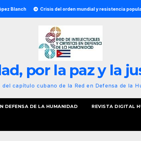
Crisis del orden mundial y resistencia popular marcan el 
d, por la paz y la ju
b del capítulo cubano de la Red en Defensa de la 
EN DEFENSA DE LA HUMANIDAD
REVISTA DIGITAL 