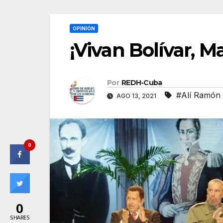
OPINIÓN
¡Vivan Bolívar, M
Por
REDH-Cuba
#Alí Ramón 
AGO 13, 2021
0
0
SHARES