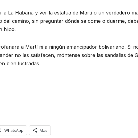
ar a La Habana y ver la estatua de Martí o un verdadero mar
lvo del camino, sin preguntar dónde se come o duerme, deb
 hijo».
fanará a Martí ni a ningún emancipador bolivariano. Si n
ander no les satisfacen, móntense sobre las sandalias de 
n bien lustradas.
WhatsApp
Más