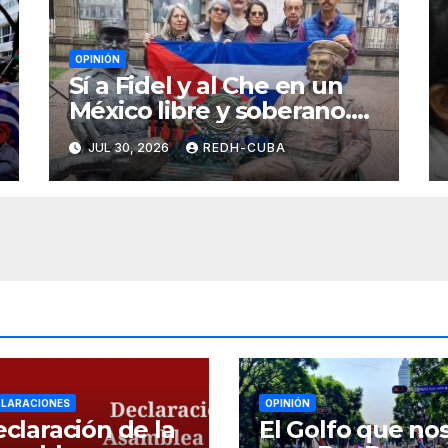
OPINIÓN
Sí a Fidel y al Che en un
México libre y soberano.
Por Luis Manuel Arce
JUL 30, 2026
REDH-CUBA
Issac
LARACIONES
OPINIÓN
claración de la
El Golfo que no