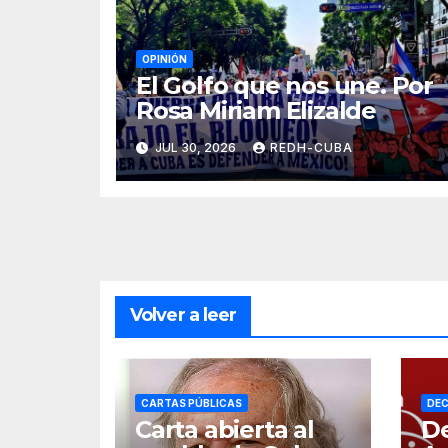
OPINIÓN
El Golfo que nos une. Por
Rosa Miriam Elizalde
JUL 30, 2026
REDH-CUBA
Volver a leer
CARTAS PÚBLICAS
DEC
Carta abierta al
De