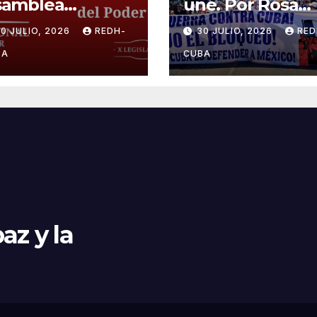
samblea
une. Por Rosa
cional del
Miriam Elizalde
0 JULIO, 2026
REDH-
30 JULIO, 2026
RED
der Popular,
esen el cerco
BA
CUBA
ergético y el
stigo colectivo
 pueblo cubano!
az y la