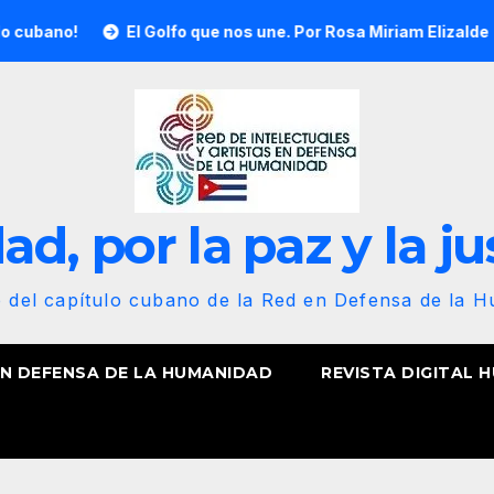
El Golfo que nos une. Por Rosa Miriam Elizalde
¡Nues
d, por la paz y la ju
b del capítulo cubano de la Red en Defensa de la 
EN DEFENSA DE LA HUMANIDAD
REVISTA DIGITAL 