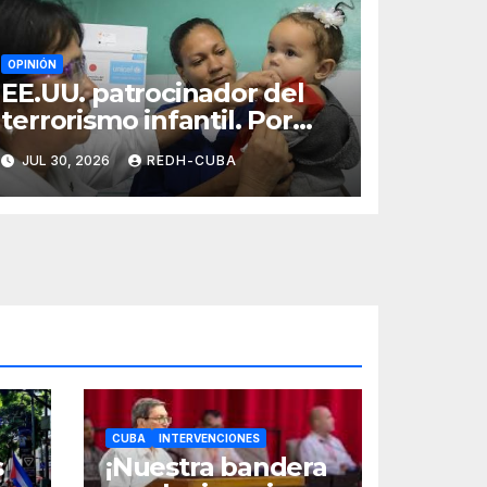
OPINIÓN
EE.UU. patrocinador del
terrorismo infantil. Por
Ramón Pedregal
JUL 30, 2026
REDH-CUBA
Casanova
CUBA
INTERVENCIONES
s
¡Nuestra bandera