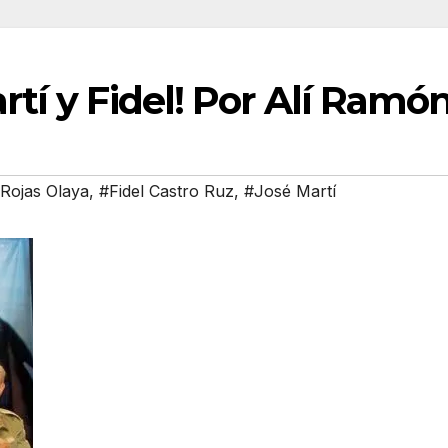
artí y Fidel! Por Alí Ramó
Rojas Olaya
,
#Fidel Castro Ruz
,
#José Martí