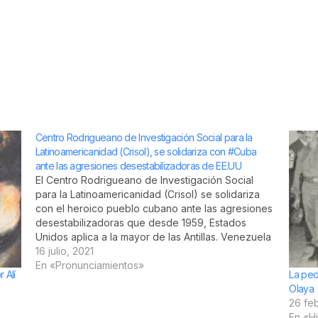
Centro Rodrigueano de Investigación Social para la
Latinoamericanidad (Crisol), se solidariza con #Cuba
ante las agresiones desestabilizadoras de EE.UU
El Centro Rodrigueano de Investigación Social
para la Latinoamericanidad (Crisol) se solidariza
con el heroico pueblo cubano ante las agresiones
desestabilizadoras que desde 1959, Estados
Unidos aplica a la mayor de las Antillas. Venezuela
no olvida que el cubano Francisco Javier Yánez
16 julio, 2021
es firmante del Acta de independencia de
En «Pronunciamientos»
 Alí
La ped
Venezuela…
Olaya
26 fe
En «Hi