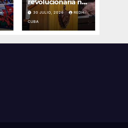
revolucionaria no
se plegará jamás!
H-
30 JULIO, 2026
REDH-
Por Bruno
Rodríguez Parrilla
CUBA