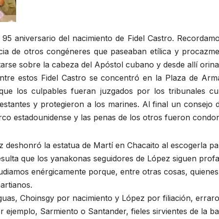
95 aniversario del nacimiento de Fidel Castro. Recordam
cia de otros congéneres que paseaban etílica y procazme
arse sobre la cabeza del Apóstol cubano y desde allí orina
entre estos Fidel Castro se concentró en la Plaza de Arm
 que los culpables fueran juzgados por los tribunales cu
estantes y protegieron a los marines. Al final un consej
barco estadounidense y las penas de los otros fueron condo
 deshonró la estatua de Martí en Chacaito al escogerla pa
esulta que los yanakonas seguidores de López siguen profa
diamos enérgicamente porque, entre otras cosas, quienes 
artianos.
eguas, Choinsgy por nacimiento y López por filiación, errar
 ejemplo, Sarmiento o Santander, fieles sirvientes de la bar