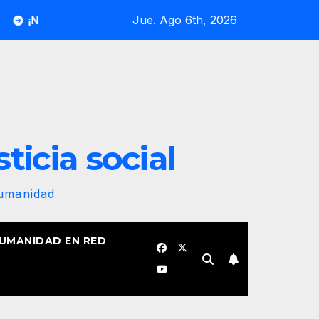
Jue. Ago 6th, 2026
tra bandera revolucionaria no se plegará jamás! Por Bruno Rod
sticia social
Humanidad
HUMANIDAD EN RED