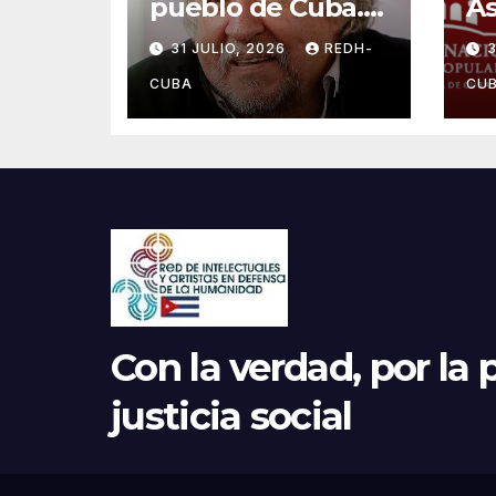
pueblo de Cuba.
A
Por Fernando
Na
31 JULIO, 2026
REDH-
3
Rendón
Po
¡C
CUBA
CU
en
ca
al
Con la verdad, por la p
justicia social