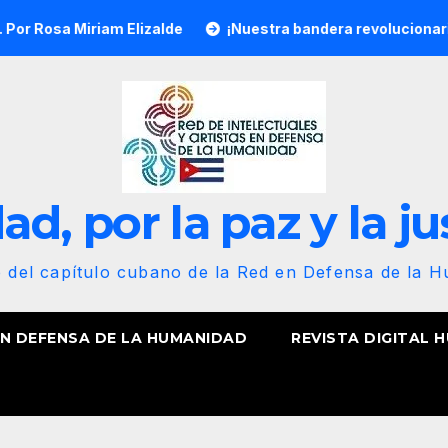
Miriam Elizalde
¡Nuestra bandera revolucionaria no se pl
d, por la paz y la ju
b del capítulo cubano de la Red en Defensa de la 
EN DEFENSA DE LA HUMANIDAD
REVISTA DIGITAL 