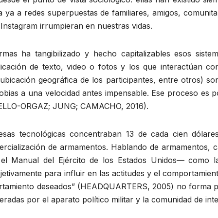
a a redes superpuestas de familiares, amigos, comunitaria
Instagram irrumpieran en nuestras vidas.
mas ha tangibilizado y hecho capitalizables esos sistem
cación de texto, video o fotos y los que interactúan co
bicación geográfica de los participantes, entre otros) s
 fobias a una velocidad antes impensable. Ese proceso es po
al (BELLO-ORGAZ; JUNG; CAMACHO, 2016).
sas tecnológicas concentraban 13 de cada cien dólares
cialización de armamentos. Hablando de armamentos, cabr
el Manual del Ejército de los Estados Unidos— como la
etivamente para influir en las actitudes y el comportamient
portamiento deseados” (HEADQUARTERS, 2005) no forma pa
eradas por el aparato político militar y la comunidad de int