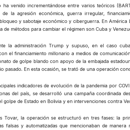
o ha venido incrementándose entre varios teóricos (B
 de la agresión económica, guerra irregular, financiam
, bloqueo y sabotaje económico y ciberguerra. En América 
la de métodos para cambiar el régimen son Cuba y Venez
nte la administración Trump y supuso, en el caso cub
on el financiamiento millonario a medios de comunicación
onato de golpe blando con apoyo de la embajada estado
lio pasado. En esta ocasión, se trató de una operación conce
cipales indicadores de evolución de la pandemia por COVID
zonas del país, se desarrolló una campaña coordinada des
el golpe de Estado en Bolivia y en intervenciones contra Ve
s Tovar, la operación se estructuró en tres fases: la p
as falsas y automatizadas que mencionaban de manera m