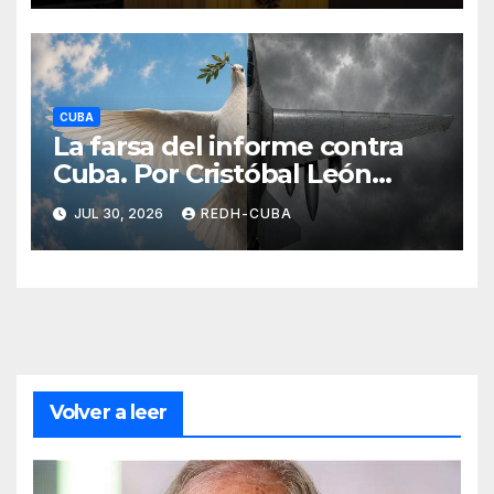
CUBA
La farsa del informe contra
Cuba. Por Cristóbal León
Campos
JUL 30, 2026
REDH-CUBA
Volver a leer