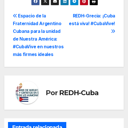
Navegación
Espacio de la
REDH-Grecia: ¡Cuba
Fraternidad Argentino
está viva! #CubaVive!
de
Cubana para la unidad
entradas
de Nuestra América:
#CubaVive en nuestros
más firmes ideales
Por
REDH-Cuba
Entrada relacionada