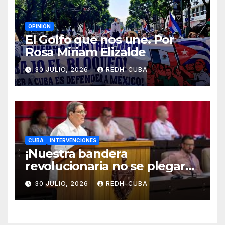
OPINIÓN
El Golfo que nos une. Por
Rosa Miriam Elizalde
30 JULIO, 2026
REDH-CUBA
CUBA
INTERVENCIONES
¡Nuestra bandera
revolucionaria no se plegará
jamás! Por Bruno Rodríguez
30 JULIO, 2026
REDH-CUBA
Parrilla