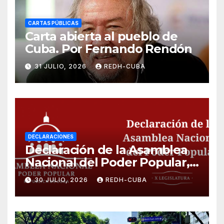
CARTAS PÚBLICAS
Carta abierta al pueblo de
Cuba. Por Fernando Rendón
31 JULIO, 2026
REDH-CUBA
DECLARACIONES
Declaración de la Asamblea
Nacional del Poder Popular,
¡Cesen el cerco energético y
30 JULIO, 2026
REDH-CUBA
el castigo colectivo al pueblo
cubano!