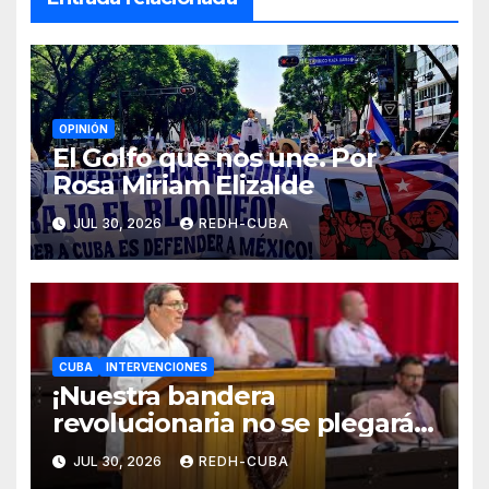
OPINIÓN
El Golfo que nos une. Por
Rosa Miriam Elizalde
JUL 30, 2026
REDH-CUBA
CUBA
INTERVENCIONES
¡Nuestra bandera
revolucionaria no se plegará
jamás! Por Bruno Rodríguez
JUL 30, 2026
REDH-CUBA
Parrilla