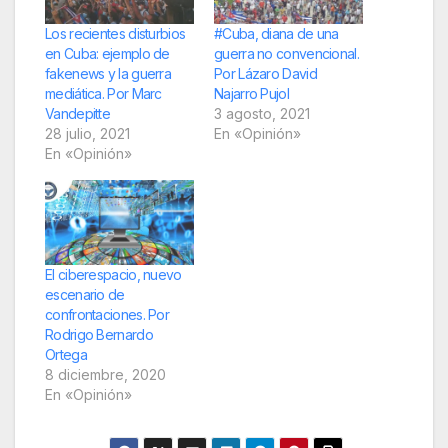
Los recientes disturbios
#Cuba, diana de una
en Cuba: ejemplo de
guerra no convencional.
fakenews y la guerra
Por Lázaro David
mediática. Por Marc
Najarro Pujol
Vandepitte
3 agosto, 2021
28 julio, 2021
En «Opinión»
En «Opinión»
El ciberespacio, nuevo
escenario de
confrontaciones. Por
Rodrigo Bernardo
Ortega
8 diciembre, 2020
En «Opinión»