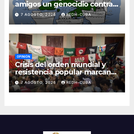
amigos un genocidio contra
Cuba? Por Hedelberto López
7 AGOSTO, 2026
REDH-CUBA
Blanch
OPINIÓN
Crisis del orden mundial y
resistencia popular marcan
el inicio de la IV Asamblea
7 AGOSTO, 2026
REDH-CUBA
Continental de ALBA
Movimientos en Cuba