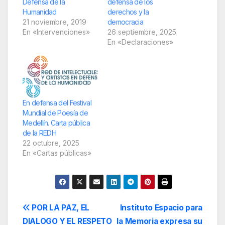
Defensa de la
defensa de los
Humanidad
derechos y la
21 noviembre, 2019
democracia
En «Intervenciones»
26 septiembre, 2025
En «Declaraciones»
En defensa del Festival
Mundial de Poesía de
Medellín. Carta pública
de la REDH
22 octubre, 2025
En «Cartas públicas»
Navegación
POR LA PAZ, EL
Instituto Espacio para
DIALOGO Y EL RESPETO
la Memoria expresa su