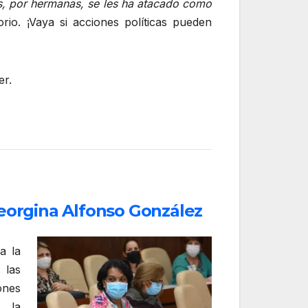
as, por hermanas, se les ha atacado como
orio. ¡Vaya si acciones políticas pueden
er.
Georgina Alfonso González
a la
 las
ones
, la