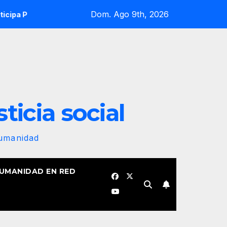
Dom. Ago 9th, 2026
ente cubano en la apertura de la IV Asamblea Continental ALB
sticia social
Humanidad
HUMANIDAD EN RED