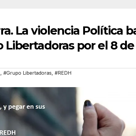
a. La violencia Política 
o Libertadoras por el 8 d
o
,
#Grupo Libertadoras
,
#REDH