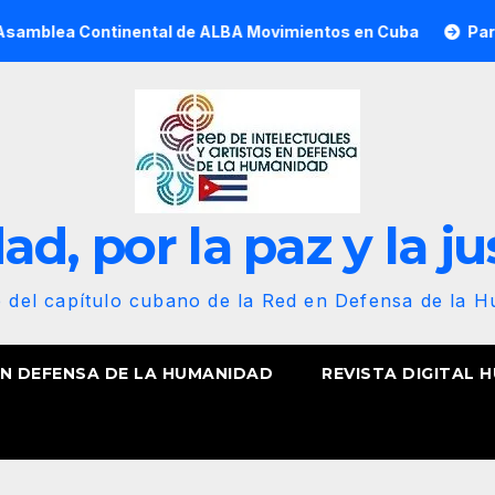
ontinental de ALBA Movimientos en Cuba
Participa Presid
d, por la paz y la ju
b del capítulo cubano de la Red en Defensa de la 
EN DEFENSA DE LA HUMANIDAD
REVISTA DIGITAL 