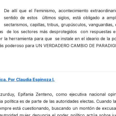
De allí que el Feminismo, acontecimiento extraordinari
sentido de estos últimos siglos, está obligado a ampl
sectarismos, capillas, tribus, grupúsculos, vanguardias, 
las de los sectores más desprotegidos con respuestas ent
la herramienta para que se instale en el ideario de la polí
to más poderoso para UN VERDADERO CAMBIO DE PARAD
ica. Por Claudia Espinoza I.
zurduy, Epifania Zenteno, como ejecutiva nacional opi
 política es de parte de las autoridades electas. Cuando la 
 siempre está cuestionando, buscando un montón de excus
utoridad mujer denuncia el poder político actúa sobre j