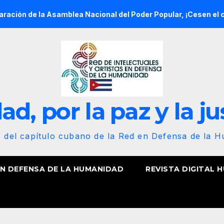
amblea Nacional del Poder Popular, ¡Cesen el cerco energético 
d, por la paz y la ju
b del capítulo cubano de la Red en Defensa de la 
EN DEFENSA DE LA HUMANIDAD
REVISTA DIGITAL 