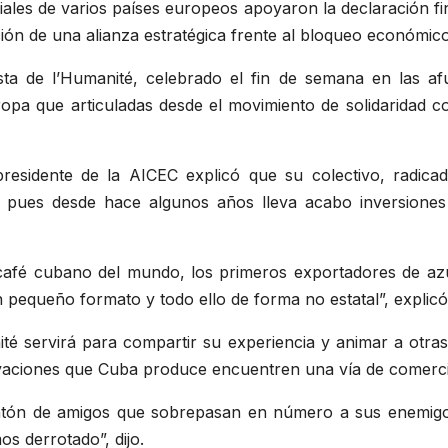
ciales de varios países europeos apoyaron la declaración fi
ón de una alianza estratégica frente al bloqueo económico
sta de l’Humanité, celebrado el fin de semana en las afu
opa que articuladas desde el movimiento de solidaridad con
presidente de la AICEC explicó que su colectivo, radica
, pues desde hace algunos años lleva acabo inversiones 
café cubano del mundo, los primeros exportadores de a
 pequeño formato y todo ello de forma no estatal”, explicó
nité servirá para compartir su experiencia y animar a otra
ovaciones que Cuba produce encuentren una vía de comercial
ntón de amigos que sobrepasan en número a sus enemig
os derrotado”, dijo.