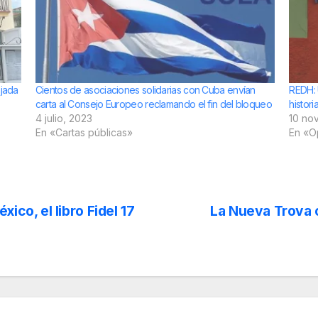
ajada
Cientos de asociaciones solidarias con Cuba envían
REDH: 
carta al Consejo Europeo reclamando el fin del bloqueo
histor
4 julio, 2023
10 no
En «Cartas públicas»
En «O
ico, el libro Fidel 17
La Nueva Trova 