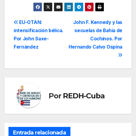
Navegación
EU-OTAN:
John F. Kennedy y las
intensificación bélica.
secuelas de Bahía de
de
Por John Saxe-
Cochinos. Por
entradas
Fernández
Hernando Calvo Ospina
Por
REDH-Cuba
Entrada relacionada