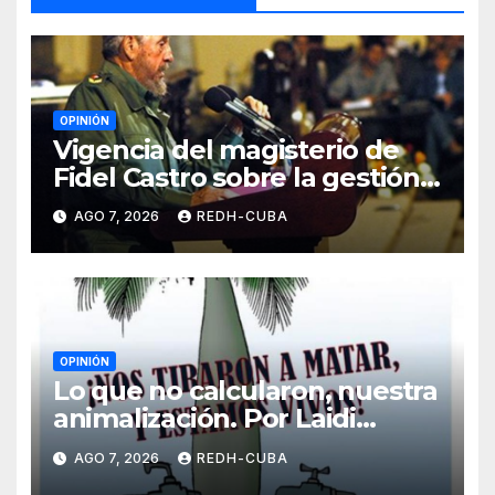
OPINIÓN
Vigencia del magisterio de
Fidel Castro sobre la gestión
del liderazgo revolucionario.
AGO 7, 2026
REDH-CUBA
Por Jorge Luís Guach Estévez
OPINIÓN
Lo que no calcularon, nuestra
animalización. Por Laidi
Fernández de Juan
AGO 7, 2026
REDH-CUBA