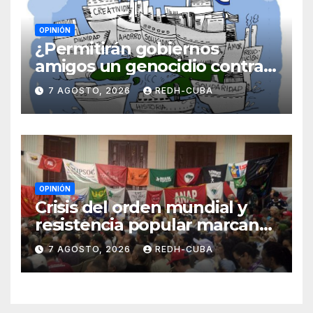
OPINIÓN
¿Permitirán gobiernos
amigos un genocidio contra
Cuba? Por Hedelberto López
7 AGOSTO, 2026
REDH-CUBA
Blanch
OPINIÓN
Crisis del orden mundial y
resistencia popular marcan
el inicio de la IV Asamblea
7 AGOSTO, 2026
REDH-CUBA
Continental de ALBA
Movimientos en Cuba