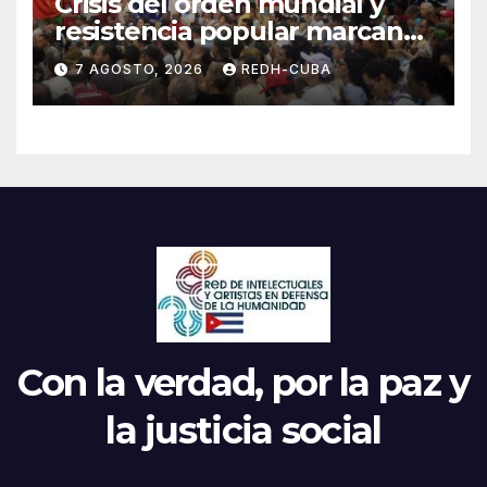
Crisis del orden mundial y
resistencia popular marcan
el inicio de la IV Asamblea
7 AGOSTO, 2026
REDH-CUBA
Continental de ALBA
Movimientos en Cuba
Con la verdad, por la paz y
la justicia social