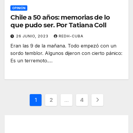
OPINIÓN
Chile a 50 años: memorias de lo
que pudo ser. Por Tatiana Coll
26 JUNIO, 2023
REDH-CUBA
Eran las 9 de la mañana. Todo empezó con un
sordo temblor. Algunos dijeron con cierto pánico:
Es un terremoto.…
Paginación
1
2
…
4
de
entradas