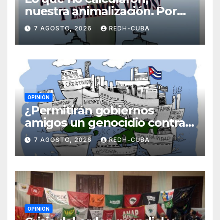
nuestra animalización. Por
Laidi Fernández de Juan
7 AGOSTO, 2026
REDH-CUBA
OPINIÓN
¿Permitirán gobiernos
amigos un genocidio contra
Cuba? Por Hedelberto López
7 AGOSTO, 2026
REDH-CUBA
Blanch
OPINIÓN