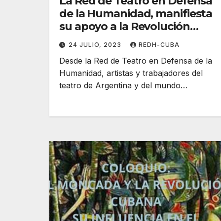
La Red de Teatro en Defensa
de la Humanidad, manifiesta
su apoyo a la Revolución
Cubana, a su heroico pueblo
24 JULIO, 2023
REDH-CUBA
y a sus artistas. (Videos)
Desde la Red de Teatro en Defensa de la
Humanidad, artistas y trabajadores del
teatro de Argentina y del mundo…