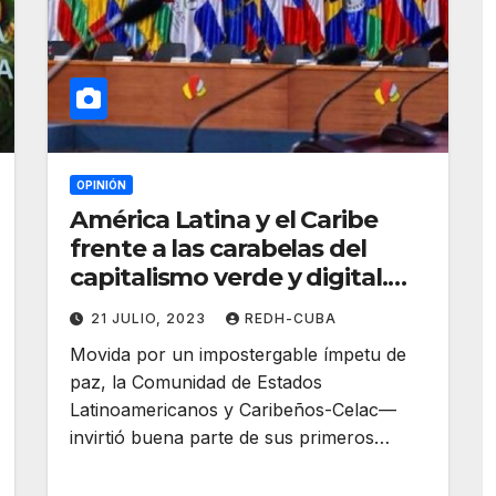
OPINIÓN
América Latina y el Caribe
frente a las carabelas del
capitalismo verde y digital.
Por Irene León
21 JULIO, 2023
REDH-CUBA
Movida por un impostergable ímpetu de
paz, la Comunidad de Estados
Latinoamericanos y Caribeños-Celac—
invirtió buena parte de sus primeros…