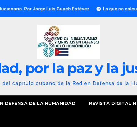
Jorge Luís Guach Estévez
Lo que no calcularon, nuestra a
d, por la paz y la ju
b del capítulo cubano de la Red en Defensa de la 
EN DEFENSA DE LA HUMANIDAD
REVISTA DIGITAL 