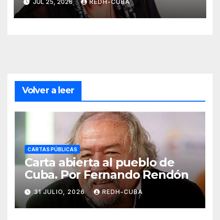
JUL 25, 2026
REDH-CUBA
Por Maribel Acosta Damas
Volver a leer
CARTAS PÚBLICAS
Carta abierta al pueblo de
Cuba. Por Fernando Rendón
31 JULIO, 2026
REDH-CUBA