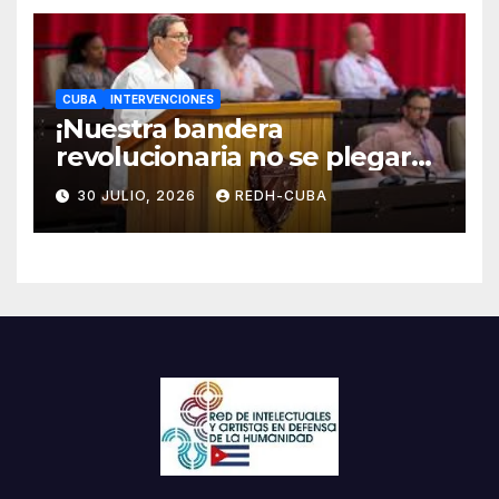
CUBA
INTERVENCIONES
¡Nuestra bandera
revolucionaria no se plegará
jamás! Por Bruno Rodríguez
30 JULIO, 2026
REDH-CUBA
Parrilla