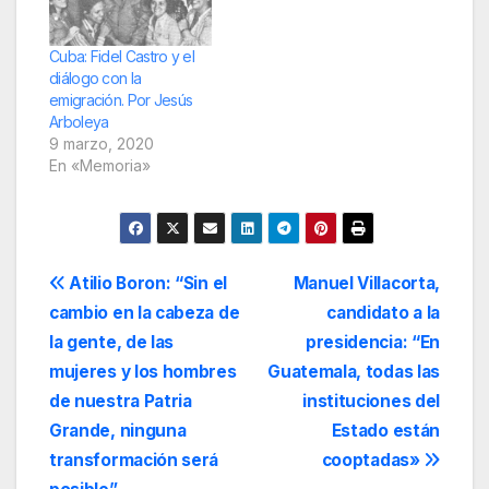
Cuba: Fidel Castro y el
diálogo con la
emigración. Por Jesús
Arboleya
9 marzo, 2020
En «Memoria»
Navegación
Atilio Boron: “Sin el
Manuel Villacorta,
cambio en la cabeza de
candidato a la
de
la gente, de las
presidencia: “En
entradas
mujeres y los hombres
Guatemala, todas las
de nuestra Patria
instituciones del
Grande, ninguna
Estado están
transformación será
cooptadas»