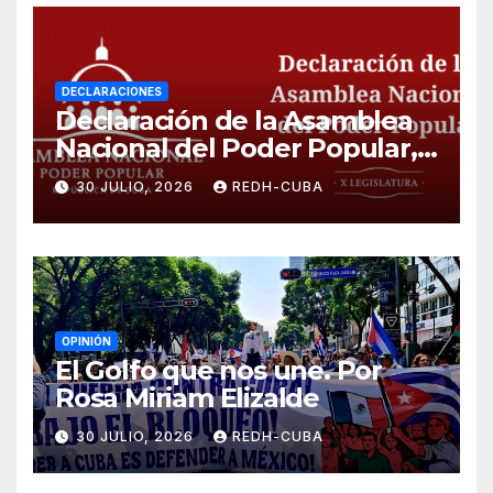
DECLARACIONES
Declaración de la Asamblea
Nacional del Poder Popular,
¡Cesen el cerco energético y
30 JULIO, 2026
REDH-CUBA
el castigo colectivo al pueblo
cubano!
OPINIÓN
El Golfo que nos une. Por
Rosa Miriam Elizalde
30 JULIO, 2026
REDH-CUBA