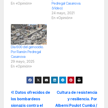
En «Opinión»
Pedregal Casanova.
(Vídeo)
24 mayo, 2021
En «Opinión»
Día 600 del genocidio.
Por Ramón Pedregal
Casanova
29 mayo, 2025
En «Opinión»
Navegación
Datos ofrecidos de
Cultura de resistencia
los bombardeos
y resiliencia. Por
de
sionazis contra el
Alberni Poulot Cumbá /