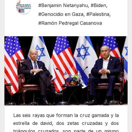
#Benjamin Netanyahu
,
#Biden
,
#Genocidio en Gaza
,
#Palestina
,
#Ramón Pedregal Casanova
Las seis rayas que forman la cruz gamada y la
estrella de david, dos zetas cruzadas y dos
triángulos cruzados, son parte de un mismo