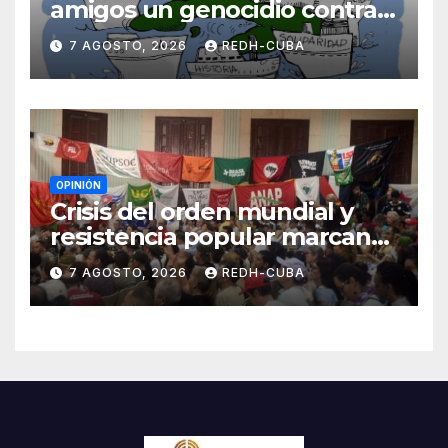
amigos un genocidio contra
Cuba? Por Hedelberto López
7 AGOSTO, 2026
REDH-CUBA
Blanch
OPINIÓN
Crisis del orden mundial y
resistencia popular marcan
el inicio de la IV Asamblea
7 AGOSTO, 2026
REDH-CUBA
Continental de ALBA
Movimientos en Cuba