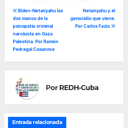
Navegación
Biden-Netanyahu las
Netanyahu y el
dos manos de la
genocidio que viene.
de
psicopatía criminal
Por Carlos Fazio
entradas
narcisista en Gaza
Palestina. Por Ramón
Pedregal Casanova
Por
REDH-Cuba
Entrada relacionada