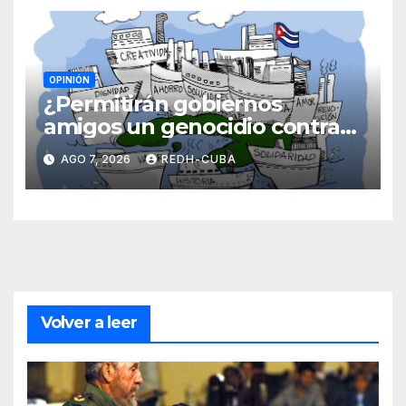
OPINIÓN
¿Permitirán gobiernos
amigos un genocidio contra
Cuba? Por Hedelberto López
AGO 7, 2026
REDH-CUBA
Blanch
Volver a leer