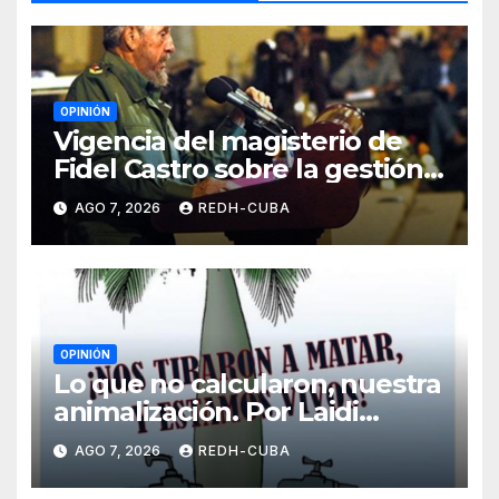
OPINIÓN
Vigencia del magisterio de
Fidel Castro sobre la gestión
del liderazgo revolucionario.
AGO 7, 2026
REDH-CUBA
Por Jorge Luís Guach Estévez
OPINIÓN
Lo que no calcularon, nuestra
animalización. Por Laidi
Fernández de Juan
AGO 7, 2026
REDH-CUBA