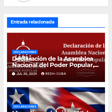
Entrada relacionada
DECLARACIONES
Declaración de la Asamblea
Nacional del Poder Popular,
¡Cesen el cerco energético y
JUL 30, 2026
REDH-CUBA
el castigo colectivo al pueblo
cubano!
DECLARACIONES