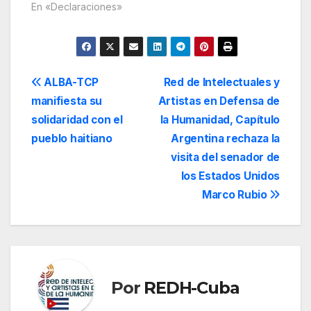
En «Declaraciones»
Navegación
ALBA-TCP
Red de Intelectuales y
manifiesta su
Artistas en Defensa de
de
solidaridad con el
la Humanidad, Capítulo
entradas
pueblo haitiano
Argentina rechaza la
visita del senador de
los Estados Unidos
Marco Rubio
Por
REDH-Cuba