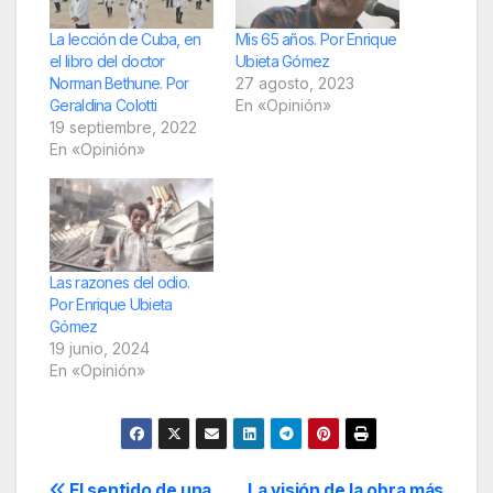
La lección de Cuba, en
Mis 65 años. Por Enrique
el libro del doctor
Ubieta Gómez
Norman Bethune. Por
27 agosto, 2023
Geraldina Colotti
En «Opinión»
19 septiembre, 2022
En «Opinión»
Las razones del odio.
Por Enrique Ubieta
Gómez
19 junio, 2024
En «Opinión»
El sentido de una
La visión de la obra más