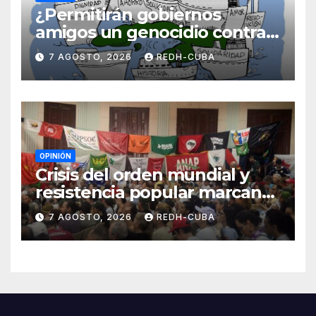
¿Permitirán gobiernos
amigos un genocidio contra
Cuba? Por Hedelberto López
7 AGOSTO, 2026
REDH-CUBA
Blanch
OPINIÓN
Crisis del orden mundial y
resistencia popular marcan
el inicio de la IV Asamblea
7 AGOSTO, 2026
REDH-CUBA
Continental de ALBA
Movimientos en Cuba