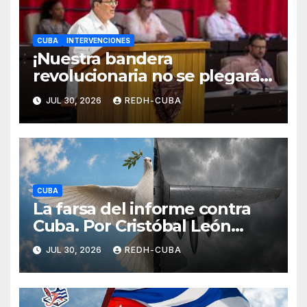
CUBA
INTERVENCIONES
¡Nuestra bandera
revolucionaria no se plegará
jamás! Por Bruno Rodríguez
JUL 30, 2026
REDH-CUBA
Parrilla
CUBA
La farsa del informe contra
Cuba. Por Cristóbal León
Campos
JUL 30, 2026
REDH-CUBA