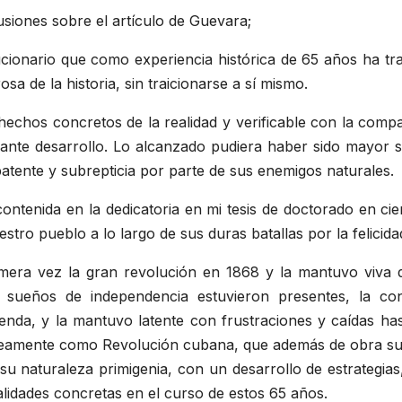
siones sobre el artículo de Guevara;
ionario que como experiencia histórica de 65 años ha tra
sa de la historia, sin traicionarse a sí mismo.
hechos concretos de la realidad y verificable con la comp
nte desarrollo. Lo alcanzado pudiera haber sido mayor s
tente y subrepticia por parte de sus enemigos naturales.
ntenida en la dedicatoria en mi tesis de doctorado en ci
ro pueblo a lo largo de sus duras batallas por la felicidad
imera vez la gran revolución en 1868 y la mantuvo viva 
 sueños de independencia estuvieron presentes, la cont
enda, y la mantuvo latente con frustraciones y caídas hasta
amente como Revolución cubana, que además de obra sur
su naturaleza primigenia, con un desarrollo de estrategias
lidades concretas en el curso de estos 65 años.