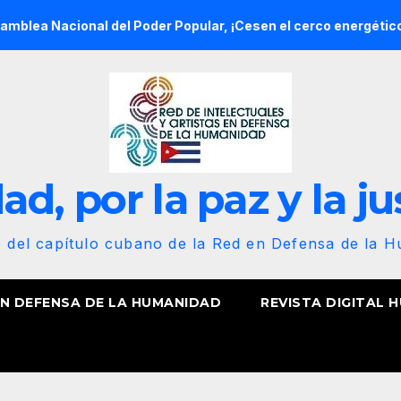
ional del Poder Popular, ¡Cesen el cerco energético y el casti
d, por la paz y la ju
b del capítulo cubano de la Red en Defensa de la 
EN DEFENSA DE LA HUMANIDAD
REVISTA DIGITAL 