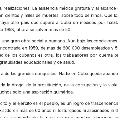
 realizaciones. La asistencia médica gratuita y al alcance 
cientos y miles de muertes, sobre todo de niños. Que lo
haya otro país que supere a Cuba en médicos por habi
ta 1958, ahora se salven más de 50.
 una gran obra social y humana. Aún bajo las condiciones 
 encontrada en 1959, de más de 600 000 desempleados y 5
ad de los cubanos es otra, los trabajadores por cuenta 
gratuidades educacionales y de salud.
 otra de las grandes conquistas. Nadie en Cuba queda aband
de la droga, de la prostitución, de la corrupción y la vio
uchos solo una aspiración quimérica.
cito y el ejército es el pueblo, es un logro de trascendenci
stido en más de 60 años ni torturqados ni asesinados ni d
y, es conquista de la cual carecen muchas naciones