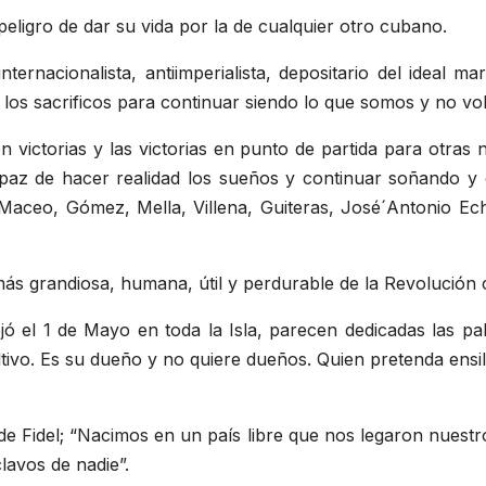
ligro de dar su vida por la de cualquier otro cubano.
 internacionalista, antiimperialista, depositario del ideal
los sacrificos para continuar siendo lo que somos y no vo
n victorias y las victorias en punto de partida para otra
 Capaz de hacer realidad los sueños y continuar soñando 
aceo, Gómez, Mella, Villena, Guiteras, José´Antonio Eche
más grandiosa, humana, útil y perdurable de la Revolución
jó el 1 de Mayo en toda la Isla, parecen dedicadas las p
ivo. Es su dueño y no quiere dueños. Quien pretenda ensil
de Fidel; “Nacimos en un país libre que nos legaron nuestr
lavos de nadie”.