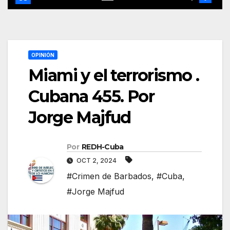
OPINIÓN
Miami y el terrorismo .
Cubana 455. Por
Jorge Majfud
Por
REDH-Cuba
OCT 2, 2024
#Crimen de Barbados
,
#Cuba
,
#Jorge Majfud