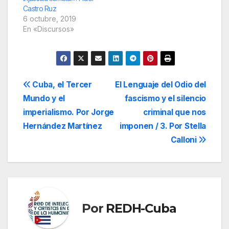
Castro Ruz
6 octubre, 2019
En «Discursos»
Navegación
Cuba, el Tercer
El Lenguaje del Odio del
Mundo y el
fascismo y el silencio
de
imperialismo. Por Jorge
criminal que nos
entradas
Hernández Martínez
imponen / 3. Por Stella
Calloni
Por
REDH-Cuba