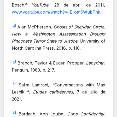
Bosch.”
YouTube
, 28 de abril de 2011,
www.youtube.com/watch?v=E-om6WubPhk
. ‌
[3]
Alan McPherson.
Ghosts of Sheridan Circle.
How a Washington Assassination Brought
Pinochet
‘s Terror State to Justice
. University of
North Carolina Press, 2018, p. 110.
[4]
Branch, Taylor & Eugen Propper.
Labyrinth
.
Penguin, 1983, p. 217.
[5]
Salim Lamrani, “Conversations with Max
Lesnik “,
Études caribéennes
, 7 de julio de
2021.
[6]
Bardach, Ann Louise.
Cuba
Confidential: