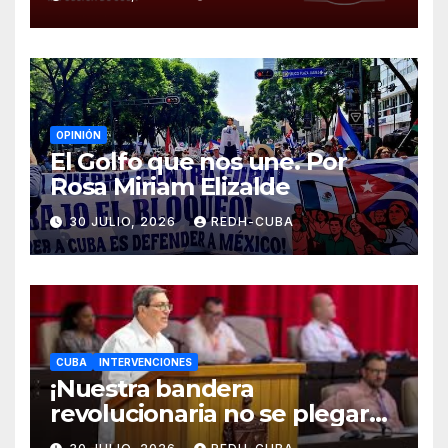
el castigo colectivo al pueblo
cubano!
OPINIÓN
El Golfo que nos une. Por
Rosa Miriam Elizalde
30 JULIO, 2026
REDH-CUBA
CUBA
INTERVENCIONES
¡Nuestra bandera
revolucionaria no se plegará
jamás! Por Bruno Rodríguez