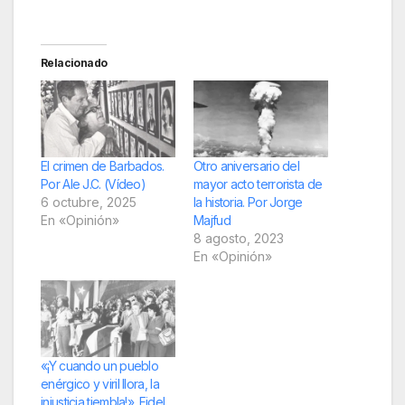
Relacionado
El crimen de Barbados.
Otro aniversario del
Por Ale J.C. (Vídeo)
mayor acto terrorista de
6 octubre, 2025
la historia. Por Jorge
En «Opinión»
Majfud
8 agosto, 2023
En «Opinión»
«¡Y cuando un pueblo
enérgico y viril llora, la
injusticia tiembla!». Fidel