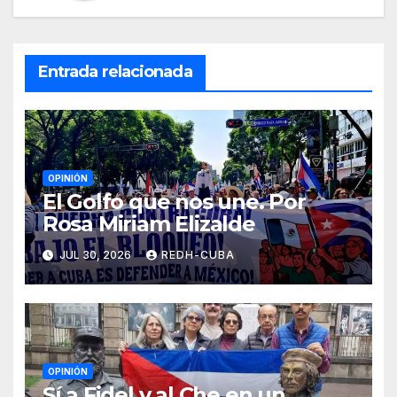
Entrada relacionada
OPINIÓN
El Golfo que nos une. Por
Rosa Miriam Elizalde
JUL 30, 2026
REDH-CUBA
OPINIÓN
Sí a Fidel y al Che en un