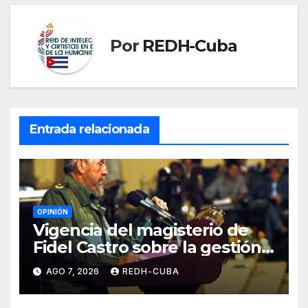
Por
REDH-Cuba
Entrada relacionada
OPINIÓN
Vigencia del magisterio de
Fidel Castro sobre la gestión
del liderazgo revolucionario.
AGO 7, 2026
REDH-CUBA
Por Jorge Luís Guach Estévez