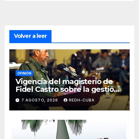
Volver a leer
OPINIÓN
Vigencia del magisterio de
Fidel Castro sobre la gestión
del liderazgo revolucionario.
7 AGOSTO, 2026
REDH-CUBA
Por Jorge Luís Guach Estévez