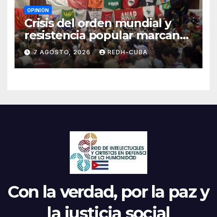
OPINIÓN
Crisis del orden mundial y
resistencia popular marcan
el inicio de la IV Asamblea
7 AGOSTO, 2026
REDH-CUBA
Continental de ALBA
Movimientos en Cuba
Con la verdad, por la paz y
la justicia social