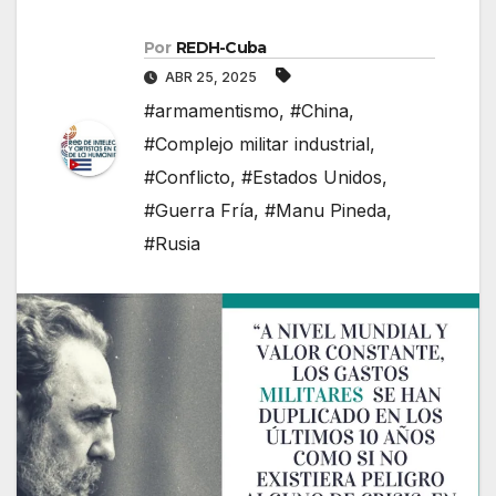
Por
REDH-Cuba
ABR 25, 2025
#armamentismo
,
#China
,
#Complejo militar industrial
,
#Conflicto
,
#Estados Unidos
,
#Guerra Fría
,
#Manu Pineda
,
#Rusia