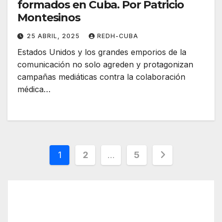
formados en Cuba. Por Patricio
Montesinos
25 ABRIL, 2025
REDH-CUBA
Estados Unidos y los grandes emporios de la
comunicación no solo agreden y protagonizan
campañas mediáticas contra la colaboración
médica…
Paginación
1
2
…
5
de
entradas