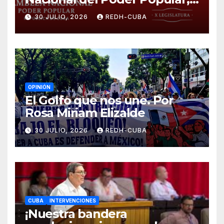
¡Cesen el cerco energético y
30 JULIO, 2026
REDH-CUBA
el castigo colectivo al pueblo
cubano!
OPINIÓN
El Golfo que nos une. Por
Rosa Miriam Elizalde
30 JULIO, 2026
REDH-CUBA
CUBA
INTERVENCIONES
¡Nuestra bandera