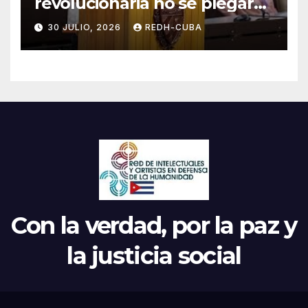
revolucionaria no se plegará
jamás! Por Bruno Rodríguez
30 JULIO, 2026
REDH-CUBA
Parrilla
Con la verdad, por la paz y
la justicia social