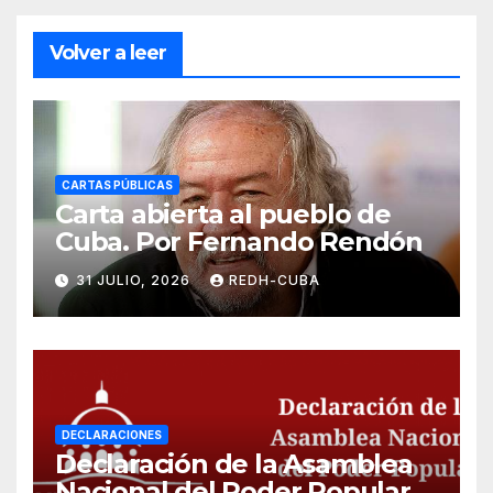
Volver a leer
CARTAS PÚBLICAS
Carta abierta al pueblo de
Cuba. Por Fernando Rendón
31 JULIO, 2026
REDH-CUBA
DECLARACIONES
Declaración de la Asamblea
Nacional del Poder Popular,