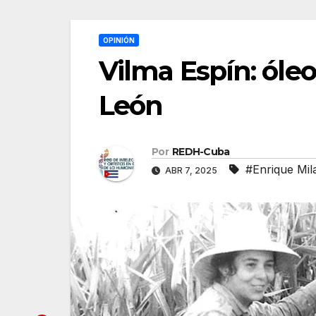
OPINIÓN
Vilma Espín: óleo
León
Por
REDH-Cuba
#Enrique Mil
ABR 7, 2025