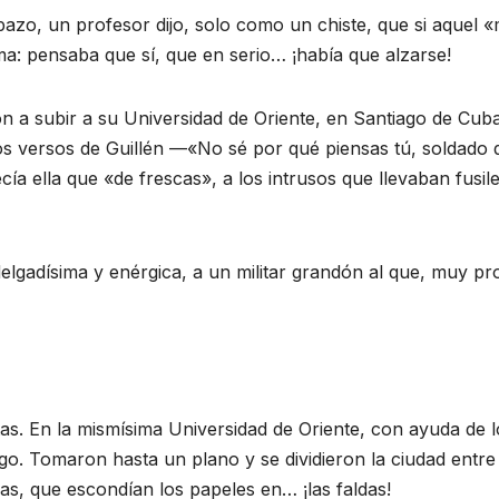
pazo, un profesor dijo, solo como un chiste, que si aquel
ma: pensaba que sí, que en serio… ¡había que alzarse!
 a subir a su Universidad de Oriente, en Santiago de Cuba
s versos de Guillén —«No sé por qué piensas tú, soldado q
a ella que «de frescas», a los intrusos que llevaban fusile
delgadísima y enérgica, a un militar grandón al que, muy pr
tas. En la mismísima Universidad de Oriente, con ayuda de 
ago. Tomaron hasta un plano y se dividieron la ciudad entr
s, que escondían los papeles en… ¡las faldas!