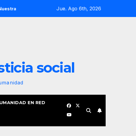
Jue. Ago 6th, 2026
era revolucionaria no se plegará jamás! Por Bruno Rodríguez Pa
sticia social
Humanidad
HUMANIDAD EN RED