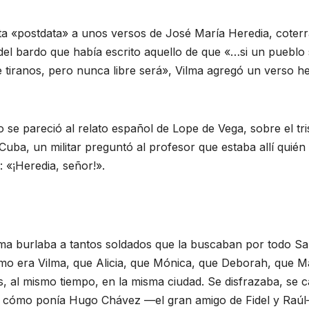
ta «postdata» a unos versos de José María Heredia, coterr
del bardo que había escrito aquello de que «…si un puebl
e tiranos, pero nunca libre será», Vilma agregó un verso h
do se pareció al relato español de Lope de Vega, sobre el t
uba, un militar preguntó al profesor que estaba allí quién
«¡Heredia, señor!».
 burlaba a tantos soldados que la buscaban por todo San
smo era Vilma, que Alicia, que Mónica, que Deborah, que M
tas, al mismo tiempo, en la misma ciudad. Se disfrazaba, 
cómo ponía Hugo Chávez —el gran amigo de Fidel y Raúl— a 