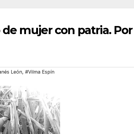
 de mujer con patria. Po
anés León
,
#Vilma Espín