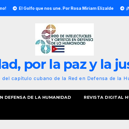
Golfo que nos une. Por Rosa Miriam Elizalde
¡Nuestra band
d, por la paz y la ju
b del capítulo cubano de la Red en Defensa de la 
EN DEFENSA DE LA HUMANIDAD
REVISTA DIGITAL 