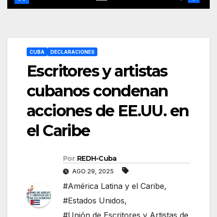
CUBA
DECLARACIONES
Escritores y artistas
cubanos condenan
acciones de EE.UU. en
el Caribe
Por
REDH-Cuba
AGO 29, 2025
#América Latina y el Caribe
,
#Estados Unidos
,
#Unión de Escritores y Artistas de