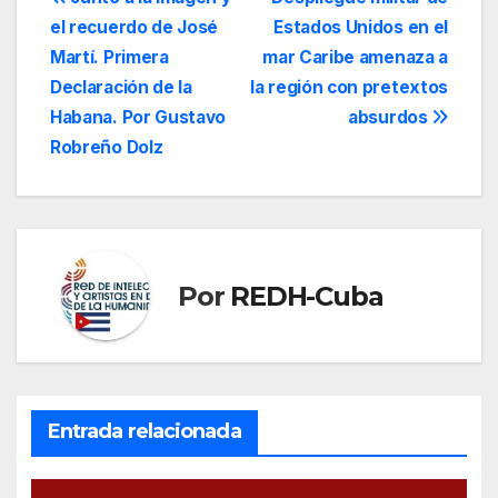
Navegación
el recuerdo de José
Estados Unidos en el
de
Martí. Primera
mar Caribe amenaza a
entradas
Declaración de la
la región con pretextos
Habana. Por Gustavo
absurdos
Robreño Dolz
Por
REDH-Cuba
Entrada relacionada