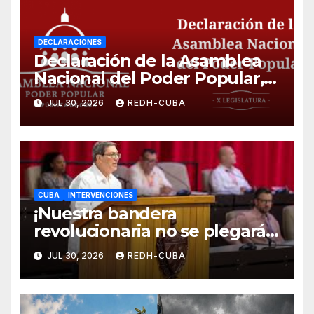
DECLARACIONES
Declaración de la Asamblea
Nacional del Poder Popular,
¡Cesen el cerco energético y
JUL 30, 2026
REDH-CUBA
el castigo colectivo al pueblo
cubano!
CUBA
INTERVENCIONES
¡Nuestra bandera
revolucionaria no se plegará
jamás! Por Bruno Rodríguez
JUL 30, 2026
REDH-CUBA
Parrilla