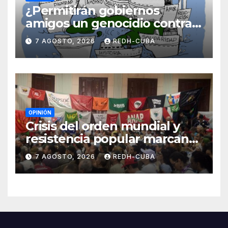
¿Permitirán gobiernos
amigos un genocidio contra
Cuba? Por Hedelberto López
7 AGOSTO, 2026
REDH-CUBA
Blanch
OPINIÓN
Crisis del orden mundial y
resistencia popular marcan
el inicio de la IV Asamblea
7 AGOSTO, 2026
REDH-CUBA
Continental de ALBA
Movimientos en Cuba