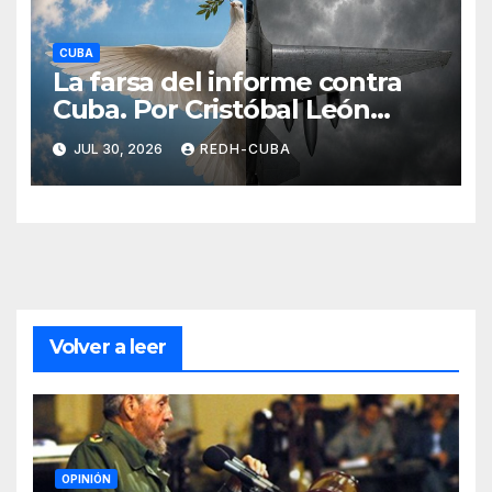
CUBA
La farsa del informe contra
Cuba. Por Cristóbal León
Campos
JUL 30, 2026
REDH-CUBA
Volver a leer
OPINIÓN